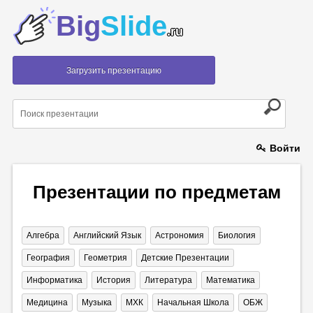
Big
Slide
.ru
Загрузить презентацию
Войти
Презентации по предметам
Алгебра
Английский Язык
Астрономия
Биология
География
Геометрия
Детские Презентации
Информатика
История
Литература
Математика
Медицина
Музыка
МХК
Начальная Школа
ОБЖ