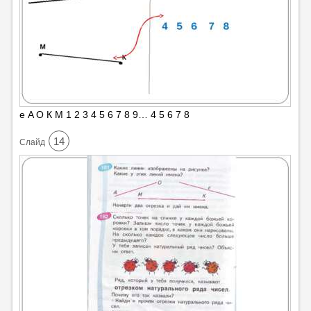
е A О К М 1 2 3 4 5 6 7 8 9… 4 5 6 7 8
14
Cлайд