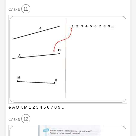
11
Cлайд
е A О К М 1 2 3 4 5 6 7 8 9 …
12
Cлайд