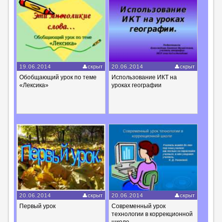
19.06.2014
скрыт
20.06.2014
скрыт
Обобщающий урок по теме
Использование ИКТ на
«Лексика»
уроках географии
20.06.2014
скрыт
20.06.2014
скрыт
Первый урок
Современный урок
технологии в коррекционной
школе