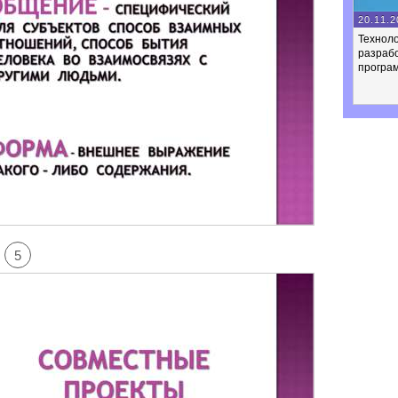
20.11.2
Техноло
разраб
програ
5