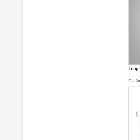
Теор
Cлайд