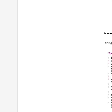
Зако
Cлайд