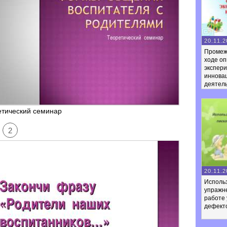
20.11.2
Промеж
ходе оп
экспер
иннова
деятел
етический семинар
2
20.11.2
Использ
упражне
работе 
дефект