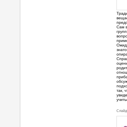
Трад
вещае
пред
Сам в
групп
вопр
приме
Ожида
знато
опира
Спраш
оцен
роди
отнош
приб
обсуж
подхо
так, 
увиде
учить
Cлайд