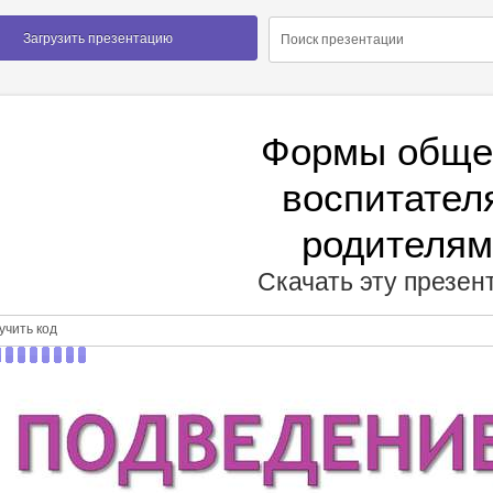
Загрузить презентацию
Формы обще
воспитател
родителя
Скачать эту презе
чить код