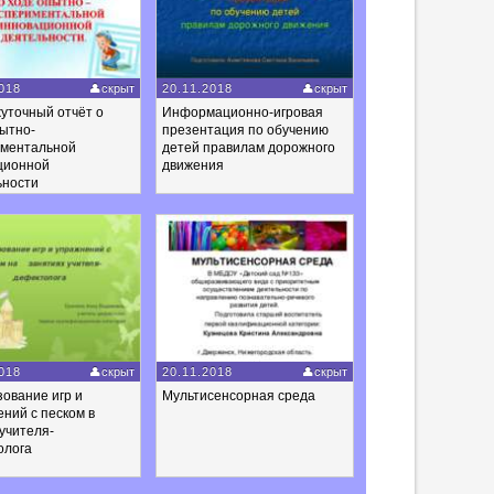
018
скрыт
20.11.2018
скрыт
уточный отчёт о
Информационно-игровая
ытно-
презентация по обучению
иментальной
детей правилам дорожного
ционной
движения
ьности
018
скрыт
20.11.2018
скрыт
ование игр и
Мультисенсорная среда
ний с песком в
учителя-
олога