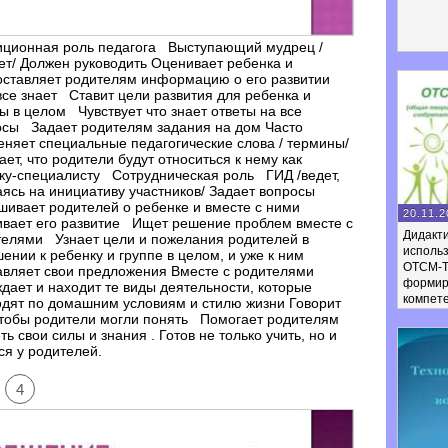
иционная роль педагога Выступающий мудрец /
т/ Должен руководить Оценивает ребенка и
оставляет родителям информацию о его развитии
се знает Ставит цели развития для ребенка и
ы в целом Чувствует что знает ответы на все
осы Задает родителям задания на дом Часто
няет специальные педагогические слова / термины/
ет, что родители будут относиться к нему как
ку-специалисту Сотрудническая роль ГИД /ведет,
ясь на инициативу участников/ Задает вопросы
ивает родителей о ребенке и вместе с ними
20.11.2
ивает его развитие Ищет решение проблем вместе с
Дидакти
телями Узнает цели и пожелания родителей в
исполь
ении к ребенку и группе в целом, и уже к ним
ОТСМ-Т
авляет свои предложения Вместе с родителями
формир
дает и находит те виды деятельности, которые
компет
дят по домашним условиям и стилю жизни Говорит
чтобы родители могли понять Помогает родителям
ть свои силы и знания . Готов не только учить, но и
ся у родителей.
4