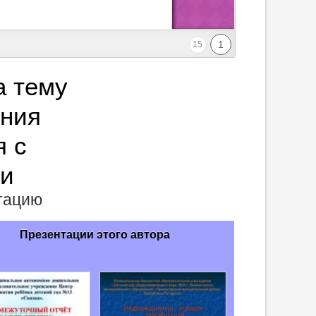
1
15
а тему
ния
я с
ми
нтацию
Презентации этого автора