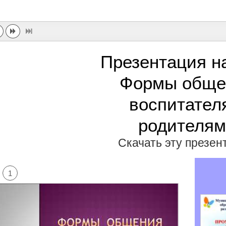
Презентация н
Формы обще
воспитател
родителя
Скачать эту презе
1