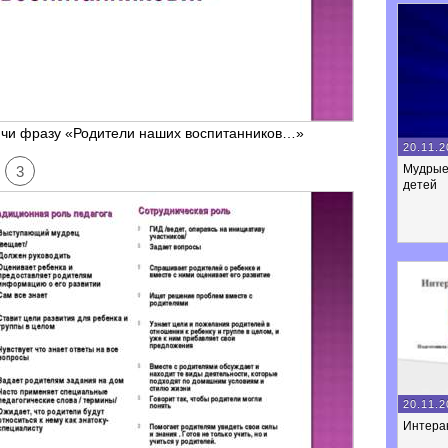
нчи фразу «Родители наших воспитанников…»
20.11.2
Мудрые
3
детей
20.11.2
Интерак