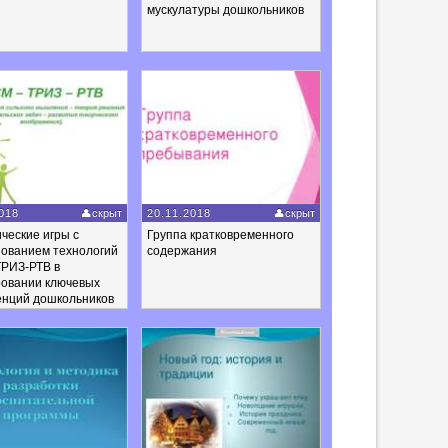
мускулатуры дошкольников
018
скрыт
20.11.2018
скрыт
ческие игры с
Группа кратковременного
зованием технологий
содержания
РИЗ-РТВ в
овании ключевых
енций дошкольников