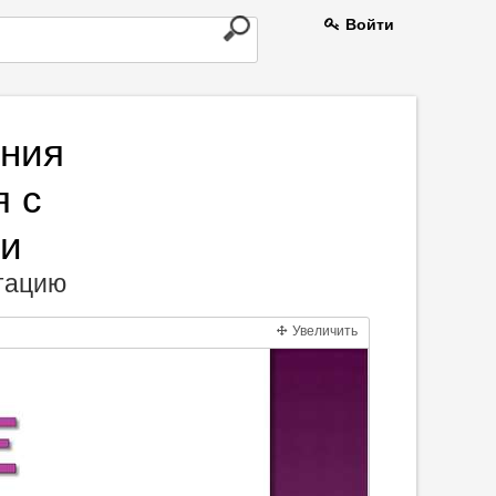
Войти
ния
я с
ми
нтацию
Увеличить