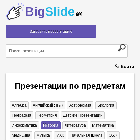
Big
Slide
.ru
Загрузить презентацию
Войти
Презентации по предметам
Алгебра
Английский Язык
Астрономия
Биология
География
Геометрия
Детские Презентации
Информатика
История
Литература
Математика
Медицина
Музыка
МХК
Начальная Школа
ОБЖ