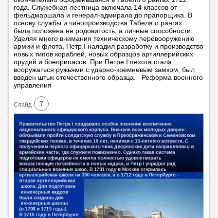
года. Служебная лестница включала 14 классов от
фельдмаршала и генерал-адмирала до прапорщика. В
основу службы и чинопроизводства Табеля о рангах
была положена не родовитость, а личные способности.
Уделяя много внимания техническому перевооружению
армии и флота, Петр I наладил разработку и производство
новых типов кораблей, новых образцов артиллерийских
орудий и боеприпасов. При Петре I пехота стала
вооружаться ружьями с ударно-кремневым замком, был
введен штык отечественного образца. Реформа военного
управления
7
Cлайд