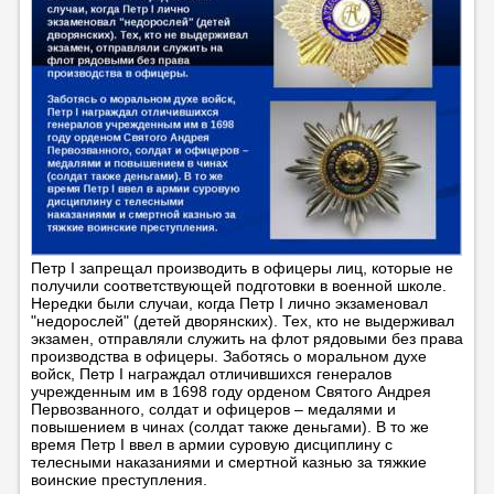
Петр I запрещал производить в офицеры лиц, которые не
получили соответствующей подготовки в военной школе.
Нередки были случаи, когда Петр I лично экзаменовал
"недорослей" (детей дворянских). Тех, кто не выдерживал
экзамен, отправляли служить на флот рядовыми без права
производства в офицеры. Заботясь о моральном духе
войск, Петр I награждал отличившихся генералов
учрежденным им в 1698 году орденом Святого Андрея
Первозванного, солдат и офицеров – медалями и
повышением в чинах (солдат также деньгами). В то же
время Петр I ввел в армии суровую дисциплину с
телесными наказаниями и смертной казнью за тяжкие
воинские преступления.