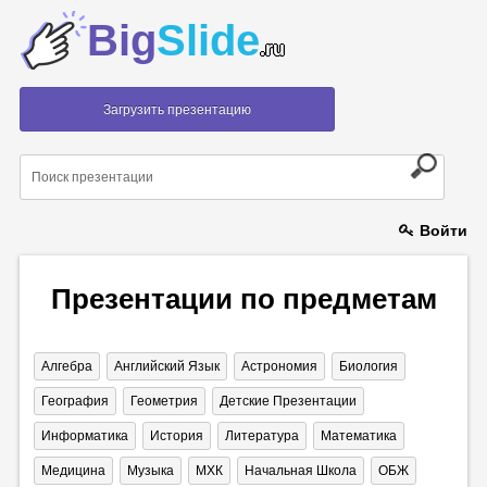
Big
Slide
.ru
Загрузить презентацию
Войти
Презентации по предметам
Алгебра
Английский Язык
Астрономия
Биология
География
Геометрия
Детские Презентации
Информатика
История
Литература
Математика
Медицина
Музыка
МХК
Начальная Школа
ОБЖ