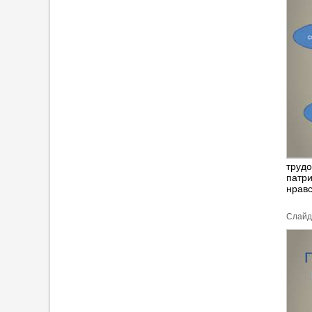
трудо
патр
нравс
Cлайд