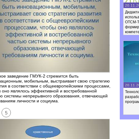
20.11.2
Дидакти
исполь
ОТСМ-Т
формир
компет
ое заведение ГМУК-2 стремится быть
вационным, мобильным, выстраивает свою стратегию
20.11.2
тия в соответствии с общеевропейскими процессами,
 оно являлось эффективной и востребованной
Техноло
ью системы непрерывного образования, отвечающей
разраб
ваниям личности и социума.
програ
5