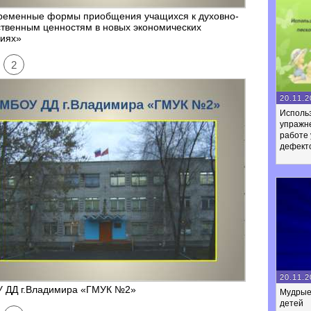
ременные формы приобщения учащихся к духовно-
твенным ценностям в новых экономических
виях»
2
20.11.2
Использ
упражне
работе 
дефект
20.11.2
 ДД г.Владимира «ГМУК №2»
Мудрые
детей