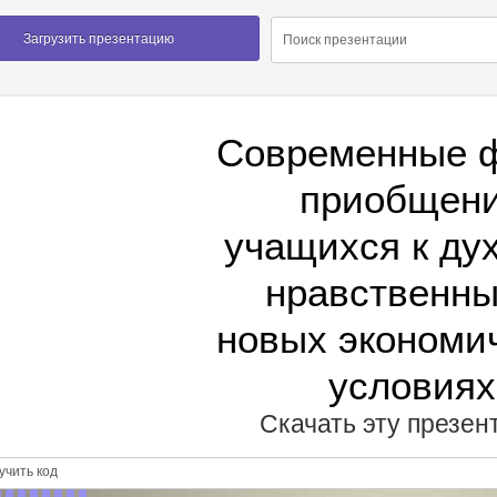
Загрузить презентацию
Современные 
приобщен
учащихся к ду
нравственны
новых экономи
условиях
Скачать эту презе
чить код