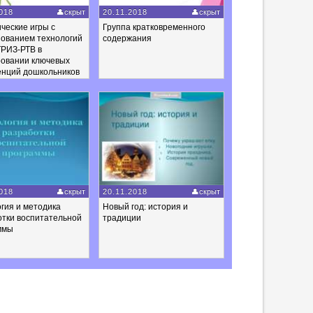
018
скрыт
20.11.2018
скрыт
ческие игры с
Группа кратковременного
зованием технологий
содержания
РИЗ-РТВ в
овании ключевых
енций дошкольников
018
скрыт
20.11.2018
скрыт
гия и методика
Новый год: история и
отки воспитательной
традиции
ммы