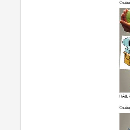
Cлайд
НАШ
Cлайд