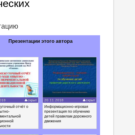
ческих
нтацию
Презентации этого автора
018
скрыт
20.11.2018
скрыт
уточный отчёт о
Информационно-игровая
ытно-
презентация по обучению
иментальной
детей правилам дорожного
ционной
движения
ьности