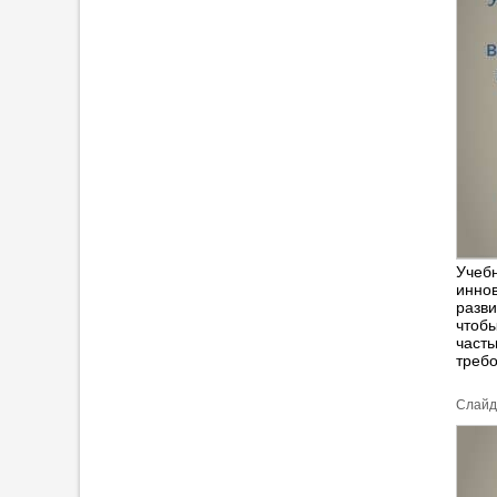
Учебн
инно
разви
чтобы
част
требо
Cлайд