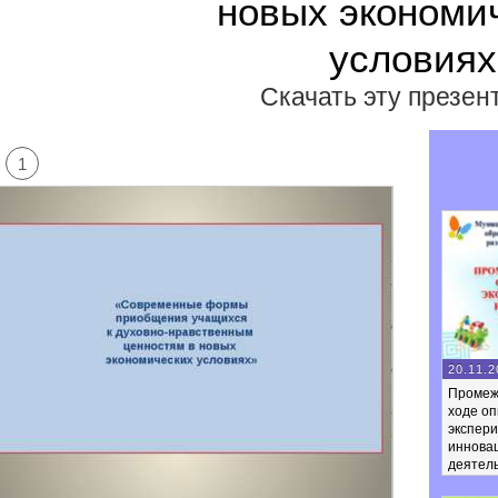
новых экономи
условиях
Скачать эту презе
1
20.11.2
Промеж
ходе оп
экспер
иннова
деятел