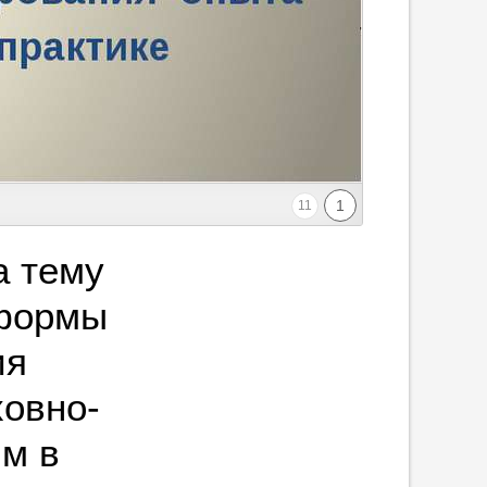
1
11
а тему
формы
ия
ховно-
м в