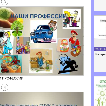
3
20.11.2
Интерак
И ПРОФЕССИИ
4