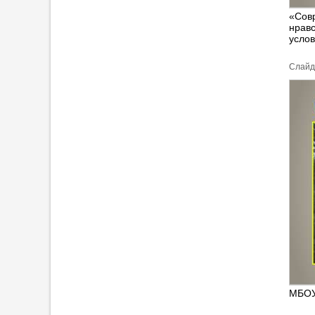
«Сов
нравс
усло
Cлайд
МБОУ