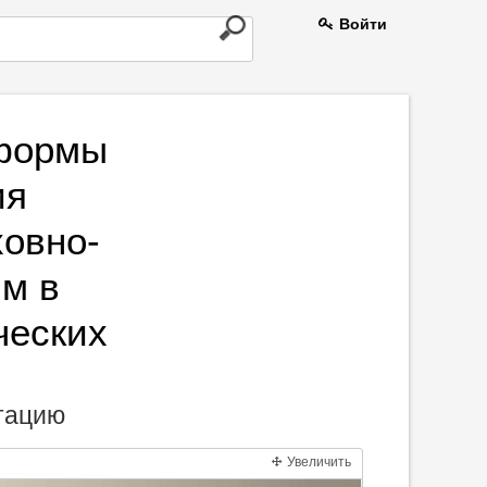
Войти
формы
ия
ховно-
м в
ческих
нтацию
Увеличить