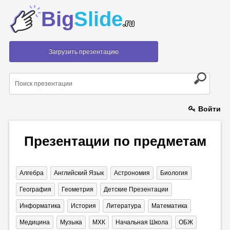
Big
Slide
.ru
Загрузить презентацию
Войти
Презентации по предметам
Алгебра
Английский Язык
Астрономия
Биология
География
Геометрия
Детские Презентации
Информатика
История
Литература
Математика
Медицина
Музыка
МХК
Начальная Школа
ОБЖ