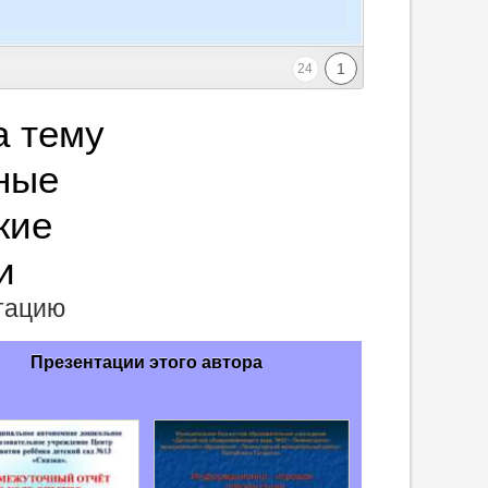
1
24
а тему
ные
кие
и
нтацию
Презентации этого автора