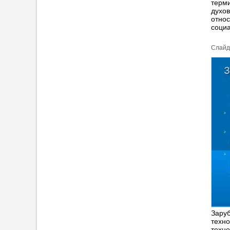
терми
духов
относ
социа
Cлайд
Зару
техно
техно