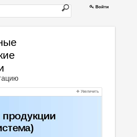
Войти
ные
кие
и
нтацию
Увеличить