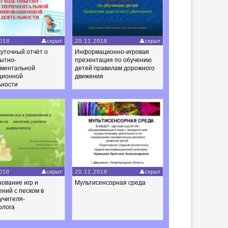
018
скрыт
20.11.2018
скрыт
уточный отчёт о
Информационно-игровая
ытно-
презентация по обучению
иментальной
детей правилам дорожного
ционной
движения
ьности
018
скрыт
20.11.2018
скрыт
ование игр и
Мультисенсорная среда
ний с песком в
учителя-
олога