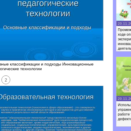
20.11.2
Промеж
ходе оп
экспер
иннова
деятел
вные классификации и подходы Инновационные
огические технологии
2
20.11.2
Использ
упражне
работе 
дефект