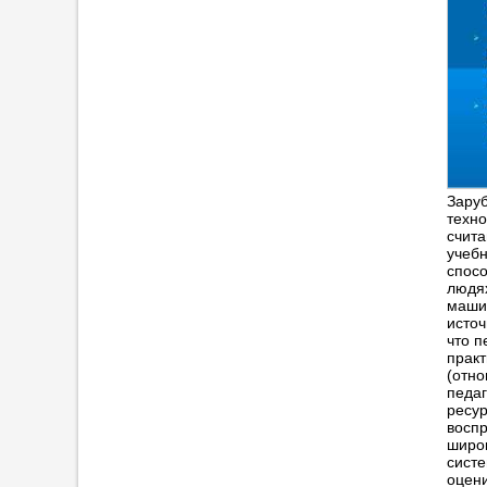
Зару
техно
счита
учебн
спосо
людях
машин
источ
что п
практ
(отно
педаг
ресур
воспр
широк
систе
оцени