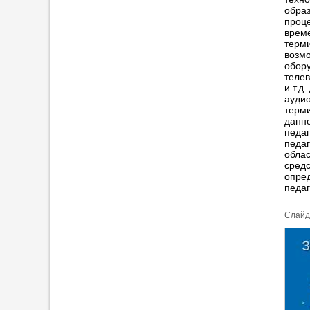
обра
проце
време
терми
возм
обору
телев
и т.д
ауди
терм
данно
педаг
педаг
облас
средс
опред
педаг
Cлайд