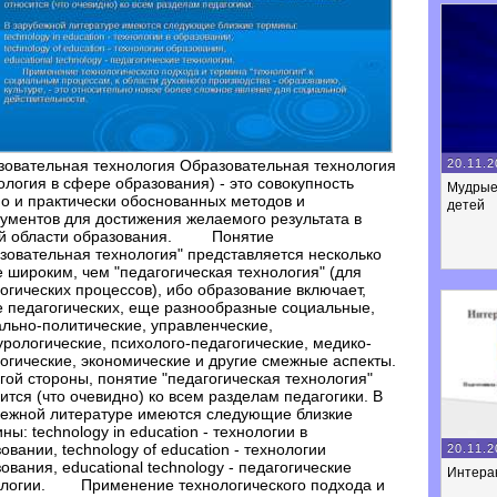
20.11.2
овательная технология Образовательная технология
ология в сфере образования) - это совокупность
Мудрые
о и практически обоснованных методов и
детей
ументов для достижения желаемого результата в
й области образования. Понятие
зовательная технология" представляется несколько
 широким, чем "педагогическая технология" (для
огических процессов), ибо образование включает,
 педагогических, еще разнообразные социальные,
льно-политические, управленческие,
урологические, психолого-педагогические, медико-
огические, экономические и другие смежные аспекты.
гой стороны, понятие "педагогическая технология"
ится (что очевидно) ко всем разделам педагогики. В
бежной литературе имеются следующие близкие
ны: technology in education - технологии в
овании, technology of education - технологии
20.11.2
ования, educational technology - педагогические
Интерак
ологии. Применение технологического подхода и