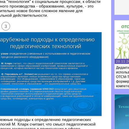
на "технология" к социальным процессам, к области
ного производства - образованию, культуре, - это
ительно новое более сложное явление для
льной действительности.
3
20.11.2
Дидакти
исполь
ОТСМ-Т
формир
компет
бежные подходы к определению педагогических
логий М. Кларк считает, что смысл педагогической
логии заключается в применении в сфере