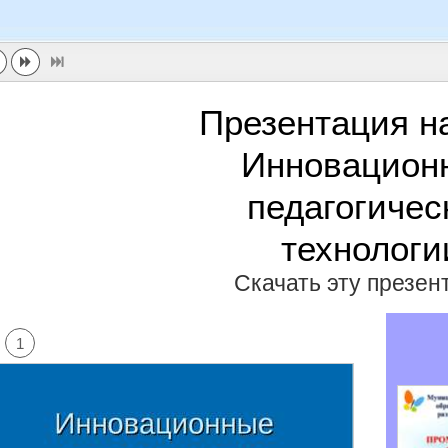
Презентация н
Инновацион
педагогичес
технологи
Скачать эту презе
1