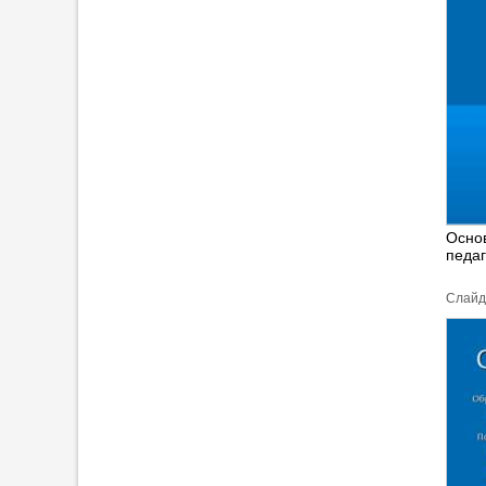
Осно
педаг
Cлайд