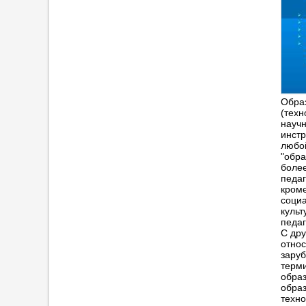
Образ
(техн
научн
инстр
любо
"обра
более
педаг
кроме
социа
культ
педаг
С дру
относ
зару
терми
образ
образ
техн