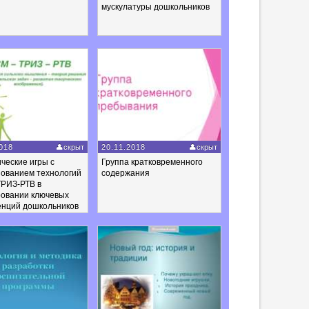
мускулатуры дошкольников
018
скрыт
20.11.2018
скрыт
ческие игры с
Группа кратковременного
зованием технологий
содержания
РИЗ-РТВ в
овании ключевых
енций дошкольников