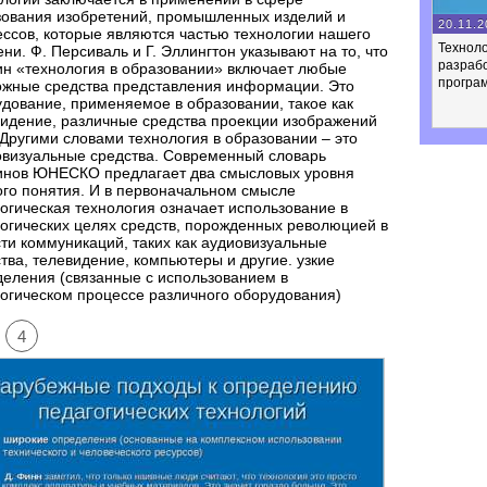
зования изобретений, промышленных изделий и
20.11.2
ссов, которые являются частью технологии нашего
Техноло
ни. Ф. Персиваль и Г. Эллингтон указывают на то, что
разраб
н «технология в образовании» включает любые
програ
ожные средства представления информации. Это
дование, применяемое в образовании, такое как
идение, различные средства проекции изображений
. Другими словами технология в образовании – это
овизуальные средства. Современный словарь
инов ЮНЕСКО предлагает два смысловых уровня
го понятия. И в первоначальном смысле
огическая технология означает использование в
огических целях средств, порожденных революцией в
ти коммуникаций, таких как аудиовизуальные
тва, телевидение, компьютеры и другие. узкие
еления (связанные с использованием в
огическом процессе различного оборудования)
4