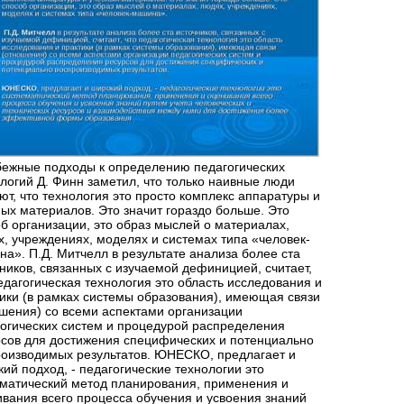
бежные подходы к определению педагогических
логий Д. Финн заметил, что только наивные люди
ют, что технология это просто комплекс аппаратуры и
ых материалов. Это значит гораздо больше. Это
б организации, это образ мыслей о материалах,
, учреждениях, моделях и системах типа «человек-
а». П.Д. Митчелл в результате анализа более ста
ников, связанных с изучаемой дефиницией, считает,
едагогическая технология это область исследования и
ики (в рамках системы образования), имеющая связи
шения) со всеми аспектами организации
огических систем и процедурой распределения
сов для достижения специфических и потенциально
оизводимых результатов. ЮНЕСКО, предлагает и
ий подход, - педагогические технологии это
матический метод планирования, применения и
вания всего процесса обучения и усвоения знаний