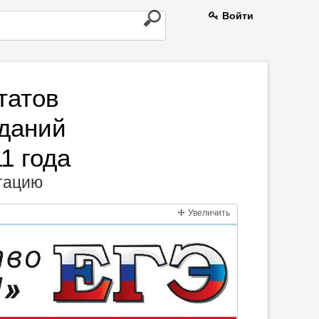
Войти
татов
даний
1 года
нтацию
Увеличить