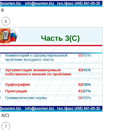
 В
6
 3(С)
7