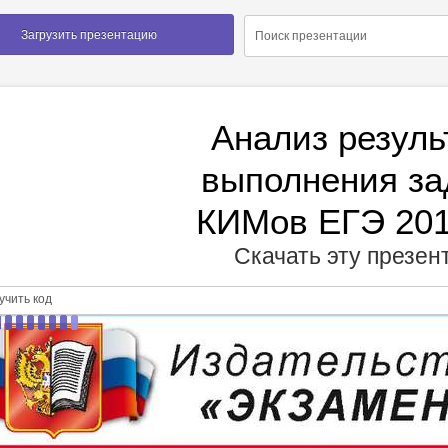
Загрузить презентацию
Анализ резуль
выполнения за
КИМов ЕГЭ 201
Скачать эту презе
чить код