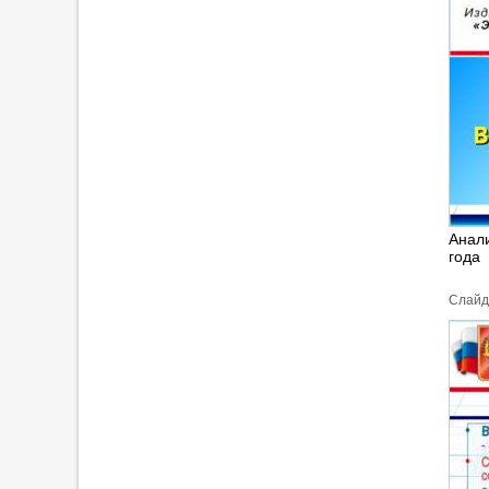
Анали
года
Cлайд