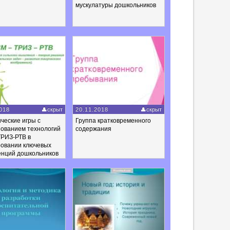
мускулатуры дошкольников
018
скрыт
20.11.2018
скрыт
ческие игры с
Группа кратковременного
зованием технологий
содержания
РИЗ-РТВ в
овании ключевых
енций дошкольников