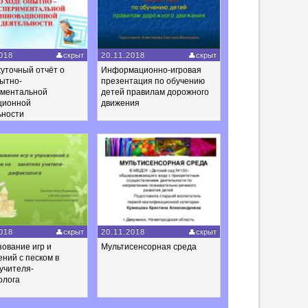
018
скрыт
20.11.2018
скрыт
уточный отчёт о
Информационно-игровая
ытно-
презентация по обучению
иментальной
детей правилам дорожного
ционной
движения
ьности
018
скрыт
20.11.2018
скрыт
ование игр и
Мультисенсорная среда
ний с песком в
учителя-
олога