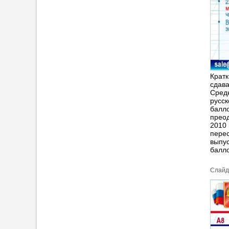
Кратк
сдава
Средн
русск
балло
преод
2010 
перес
выпус
балл
Cлайд