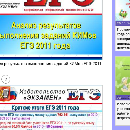
20.11.2
Промеж
ходе оп
экспер
иннова
деятел
з результатов выполнения заданий КИМов ЕГЭ 2011
2
20.11.2
Использ
упражне
работе 
дефект