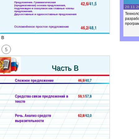
20.11.2
Техноло
разраб
програ
 В
5