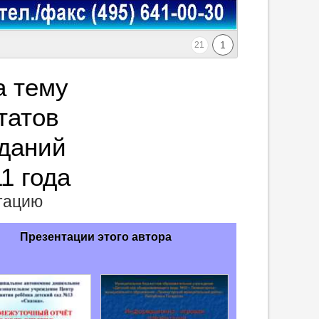
1
21
а тему
татов
даний
1 года
нтацию
Презентации этого автора