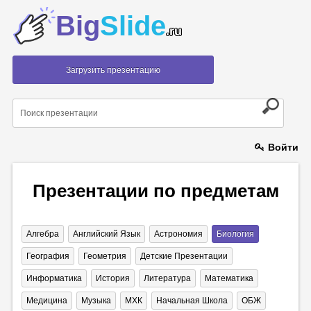
Big
Slide
.ru
Загрузить презентацию
Войти
Презентации по предметам
Алгебра
Английский Язык
Астрономия
Биология
География
Геометрия
Детские Презентации
Информатика
История
Литература
Математика
Медицина
Музыка
МХК
Начальная Школа
ОБЖ