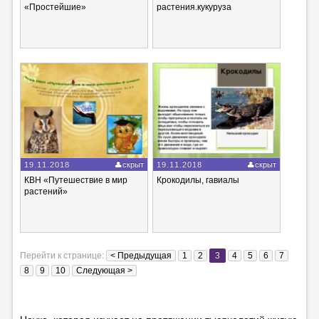
«Простейшие»
растения.кукуруза
19.11.2018
скрыт
19.11.2018
скрыт
КВН «Путешествие в мир
Крокодилы, гавиалы
растений»
Перейти к странице:
< Предыдущая
1
2
3
4
5
6
7
8
9
10
Следующая >