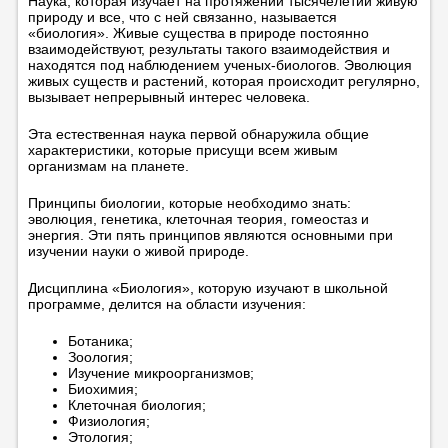
Наука, которая изучает на протяжении тысячелетий живую
природу и все, что с ней связанно, называется
«биология». Живые существа в природе постоянно
взаимодействуют, результаты такого взаимодействия и
находятся под наблюдением ученых-биологов. Эволюция
живых существ и растений, которая происходит регулярно,
вызывает непрерывный интерес человека.
Эта естественная наука первой обнаружила общие
характеристики, которые присущи всем живым
организмам на планете.
Принципы биологии, которые необходимо знать:
эволюция, генетика, клеточная теория, гомеостаз и
энергия. Эти пять принципов являются основными при
изучении науки о живой природе.
Дисциплина «Биология», которую изучают в школьной
программе, делится на области изучения:
Ботаника;
Зоология;
Изучение микроорганизмов;
Биохимия;
Клеточная биология;
Физиология;
Этология;