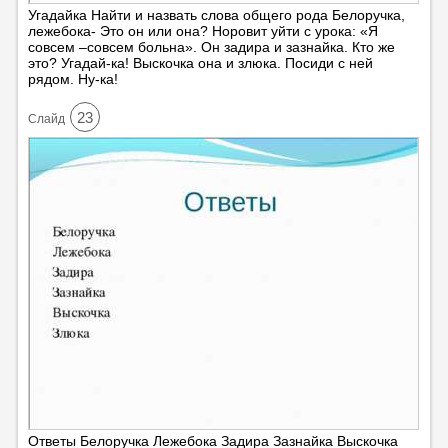
Угадайка Найти и назвать слова общего рода Белоручка,
лежебока- Это он или она? Норовит уйти с урока: «Я
совсем –совсем больна». Он задира и зазнайка. Кто же
это? Угадай-ка! Выскочка она и злюка. Посиди с ней
рядом. Ну-ка!
23
Cлайд
Ответы Белоручка Лежебока Задира Зазнайка Выскочка