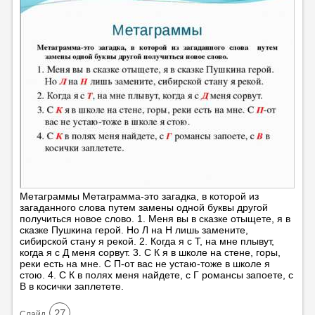
Метаграммы Метаграмма-это загадка, в которой из
загаданного слова путем замены одной буквы другой
получиться новое слово. 1. Меня вы в сказке отыщете, я в
сказке Пушкина герой. Но Л на Н лишь замените,
сибирской стану я рекой. 2. Когда я с Т, на мне плывут,
когда я с Д меня сорвут. 3. С К я в школе на стене, горы,
реки есть на мне. С П-от вас не устаю-тоже в школе я
стою. 4. С К в полях меня найдете, с Г романсы запоете, с
В в косички заплетете.
27
Cлайд