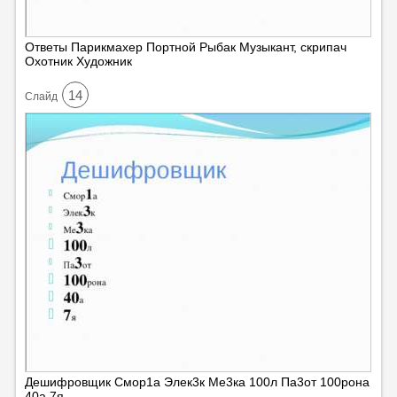
Ответы Парикмахер Портной Рыбак Музыкант, скрипач
Охотник Художник
14
Cлайд
Дешифровщик Смор1а Элек3к Ме3ка 100л Па3от 100рона
40а 7я