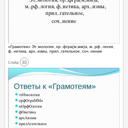
«Грамотеи» Эт..мология, ор..фгра(м,мм)а, м..рф..логия,
ф..нетика, арх..измы, прил..гательное, соч..нение
33
Cлайд