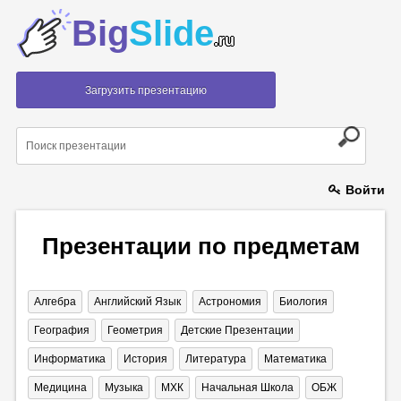
Big
Slide
.ru
Загрузить презентацию
Войти
Презентации по предметам
Алгебра
Английский Язык
Астрономия
Биология
География
Геометрия
Детские Презентации
Информатика
История
Литература
Математика
Медицина
Музыка
МХК
Начальная Школа
ОБЖ