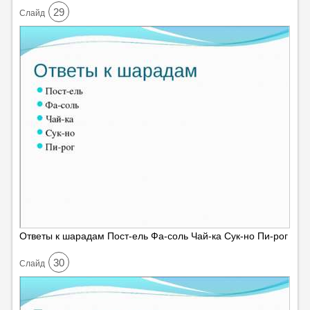
29
Cлайд
Ответы к шарадам Пост-ель Фа-соль Чай-ка Сук-но Пи-рог
30
Cлайд