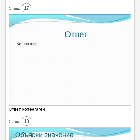
17
Cлайд
Ответ Копенгаген
18
Cлайд