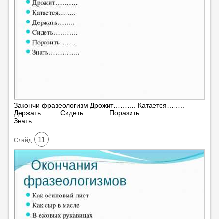
Закончи фразеологизм Дрожит………. Катается……..
Держать…….. Сидеть……….. Поразить…….
Знать…………..
11
Cлайд