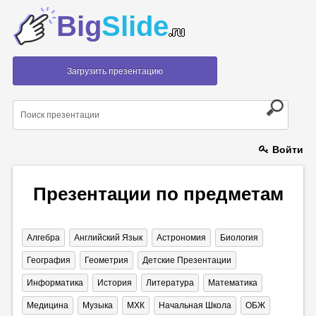
Big
Slide
.ru
Загрузить презентацию
Войти
Презентации по предметам
Алгебра
Английский Язык
Астрономия
Биология
География
Геометрия
Детские Презентации
Информатика
История
Литература
Математика
Медицина
Музыка
МХК
Начальная Школа
ОБЖ