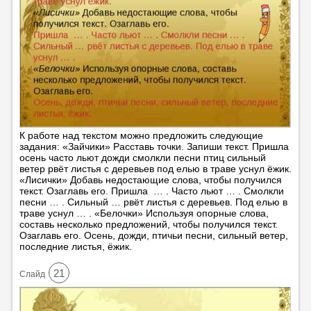
К работе над текстом можно предложить следующие
задания: «Зайчики» Расставь точки. Запиши текст. Пришла
осень часто льют дожди смолкли песни птиц сильный
ветер рвёт листья с деревьев под елью в траве уснул ёжик.
«Лисички» Добавь недостающие слова, чтобы получился
текст. Озаглавь его. Пришла … . Часто льют … . Смолкли
песни … . Сильный … рвёт листья с деревьев. Под елью в
траве уснул … . «Белочки» Используя опорные слова,
составь несколько предложений, чтобы получился текст.
Озаглавь его. Осень, дожди, птичьи песни, сильный ветер,
последние листья, ёжик.
21
Cлайд