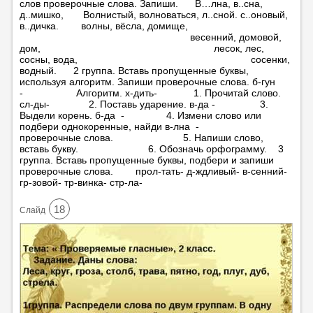
слов проверочные слова. Запиши. В…лна, в..сна,
д..мишко, Волнистый, волноваться, л..сной. с..оновый,
в..дичка. волны, вёсла, домище,
весенний, домовой,
дом, лесок, лес,
сосны, вода, сосенки,
водный. 2 группа. Вставь пропущенные буквы,
используя алгоритм. Запиши проверочные слова. б-гун
- Алгоритм. х-дить- 1. Прочитай слово.
сл-ды- 2. Поставь ударение. в-да - 3.
Выдели корень. б-да - 4. Измени слово или
подбери однокоренные, найди в-лна -
проверочные слова. 5. Напиши слово,
вставь букву. 6. Обозначь орфограмму. 3
группа. Вставь пропущенные буквы, подбери и запиши
проверочные слова. прол-тать- д-ждливый- в-сенний-
гр-зовой- тр-винка- стр-ла-
18
Cлайд