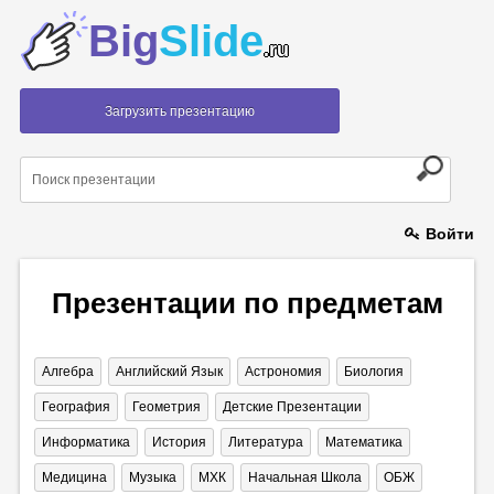
Big
Slide
.ru
Загрузить презентацию
Войти
Презентации по предметам
Алгебра
Английский Язык
Астрономия
Биология
География
Геометрия
Детские Презентации
Информатика
История
Литература
Математика
Медицина
Музыка
МХК
Начальная Школа
ОБЖ