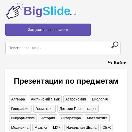
Big
Slide
.ru
Загрузить презентацию
Войти
Презентации по предметам
Алгебра
Английский Язык
Астрономия
Биология
География
Геометрия
Детские Презентации
Информатика
История
Литература
Математика
Медицина
Музыка
МХК
Начальная Школа
ОБЖ