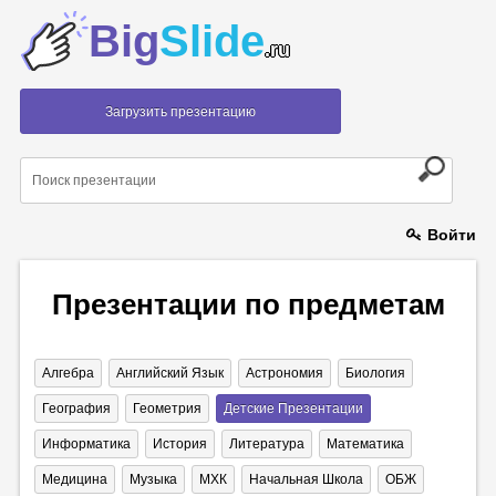
Big
Slide
.ru
Загрузить презентацию
Войти
Презентации по предметам
Алгебра
Английский Язык
Астрономия
Биология
География
Геометрия
Детские Презентации
Информатика
История
Литература
Математика
Медицина
Музыка
МХК
Начальная Школа
ОБЖ