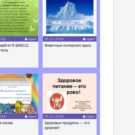
018
скрыт
20.11.2018
скрыт
вуйте! Я &#8212;
Животные полярного круга
атель
018
скрыт
20.11.2018
скрыт
к сказке
Здоровые продукты — это
здорово!