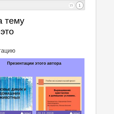
1
15
а тему
это
нтацию
Презентации этого автора
018
скрыт
20.11.2018
скрыт