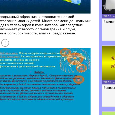
20.11.2
подвижный образ жизни становится нормой
твования многих детей. Много времени дошкольники
В мире 
дят у телевизоров и компьютеров, как следствие
 возникает усталость органов зрения и слуха,
ные боли, сонливость, апатия, раздражение.
3
20.11.2
Вопрос