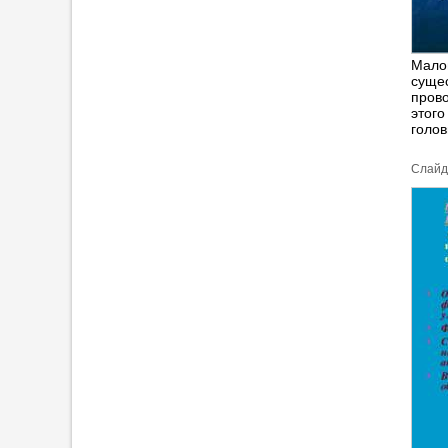
Мало
сущес
прово
этого
голов
Cлайд