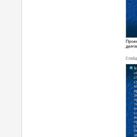
Проек
деяте
Cлайд