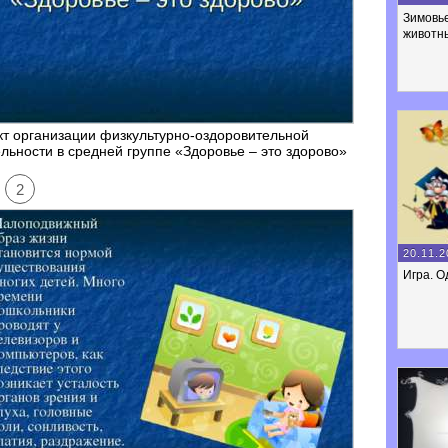
Зимовь
животн
т организации физкультурно-оздоровительной
льности в средней группе «Здоровье – это здорово»
2
20.11.2
Игра. О