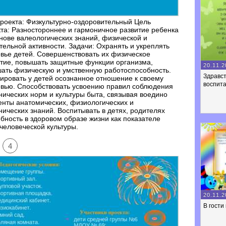
роекта: Физкультурно-оздоровительный Цель
та: Разностороннее и гармоничное развитие ребенка
нове валеологических знаний, физической и
тельной активности. Задачи: Охранять и укреплять
вье детей. Совершенствовать их физическое
тие, повышать защитные функции организма,
20.11.2
ать физическую и умственную работоспособность.
Здравст
ровать у детей осознанное отношение к своему
воспит
вью. Способствовать усвоению правил соблюдения
нических норм и культуры быта, связывая воедино
нты анатомических, физиологических и
нических знаний. Воспитывать в детях, родителях
бность в здоровом образе жизни как показателе
еловеческой культуры.
4
20.11.2
В гости 