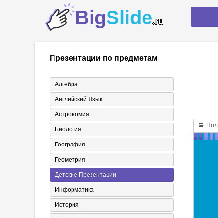
Big
Slide
.ru
Презентации по предметам
Алгебра
Английский Язык
Астрономия
Полу
Биология
География
Геометрия
Детские Презентации
Информатика
История