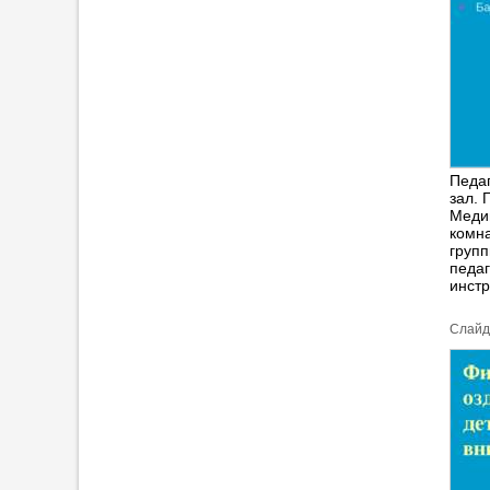
Педа
зал. 
Медиц
комна
групп
педаг
инстр
Cлайд