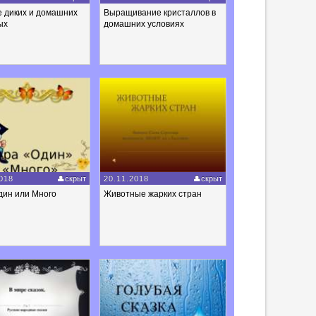
е диких и домашних
Выращивание кристаллов в
ых
домашних условиях
018
скрыт
20.11.2018
скрыт
дин или Много
Животные жарких стран