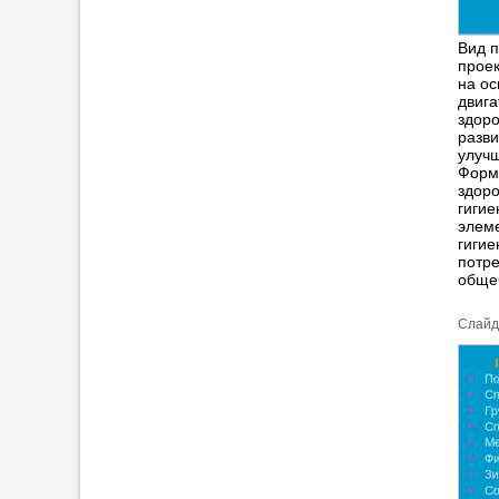
Вид п
проек
на ос
двига
здоро
разви
улучш
Форми
здоро
гигие
элеме
гигие
потре
общеч
Cлайд