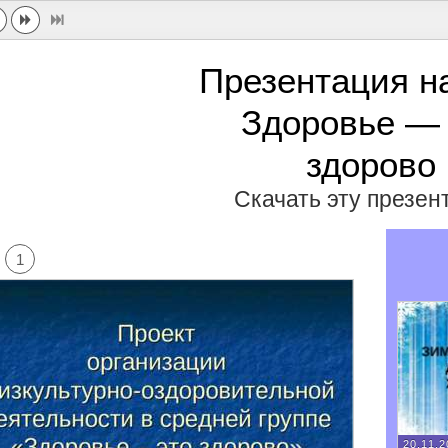
Презентация н
Здоровье — 
здорово
Скачать эту презе
1
20.11.2