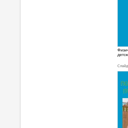
Физи
детск
Cлайд