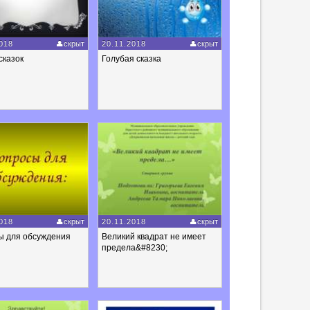
018
скрыт
20.11.2018
скрыт
сказок
Голубая сказка
018
скрыт
20.11.2018
скрыт
ы для обсуждения
Великий квадрат не имеет
предела&#8230;