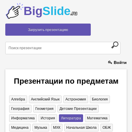
Big
Slide
.ru
Загрузить презентацию
Войти
Презентации по предметам
Алгебра
Английский Язык
Астрономия
Биология
География
Геометрия
Детские Презентации
Информатика
История
Литература
Математика
Медицина
Музыка
МХК
Начальная Школа
ОБЖ