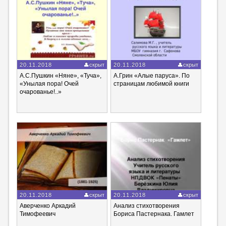
20.11.2018
скрыт
20.11.2018
скрыт
А.С.Пушкин «Няне», «Туча»,
А.Грин «Алые паруса». По
«Унылая пора! Очей
страницам любимой книги
очарованье!..»
20.11.2018
скрыт
20.11.2018
скрыт
Аверченко Аркадий
Анализ стихотворения
Тимофеевич
Бориса Пастернака. Гамлет