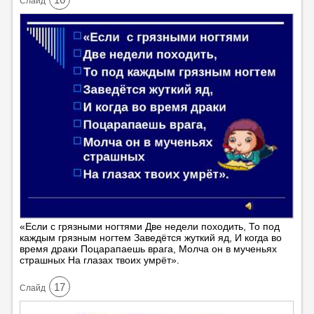
Cлайд
«Если с грязными ногтями Две недели походить, То под
каждым грязным ногтем Заведётся жуткий яд, И когда во
время драки Поцарапаешь врага, Молча он в мученьях
страшных На глазах твоих умрёт».
17
Cлайд