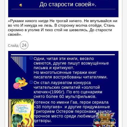
«Руками никого нигде Не трогай ничего. Не впутывайся ни
во что И никуда не лезь. В сторонку молча отойди, Стань
скромно в уголке И тихо стой не шевелясь, До старости
своей».
24
Cлайд