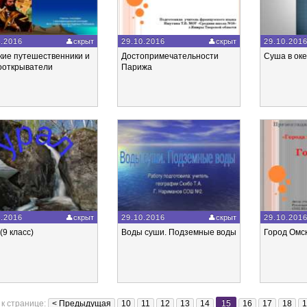
0.2016
скрыт
29.10.2016
скрыт
29.10.201
кие путешественники и
Достопримечательности
Суша в ок
ооткрыватели
Парижа
0.2016
скрыт
29.10.2016
скрыт
29.10.201
(9 класс)
Воды суши. Подземные воды
Город Омс
к странице:
< Предыдущая
10
11
12
13
14
15
16
17
18
1