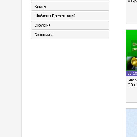
Макр
Химия
Шаблоны Презентаций
Экология
Экономика
30.1
Биол
(10 к