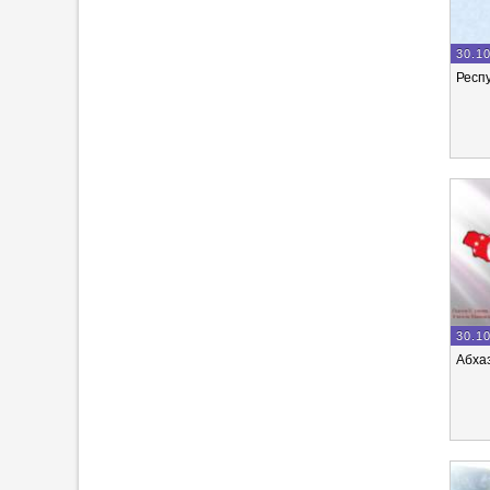
30.1
Респ
30.1
Абха