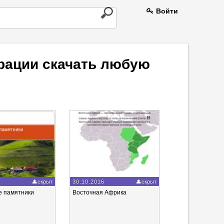
Войти
трации скачать любую
6
скрыт
30.10.2016
скрыт
 памятники
Восточная Африка