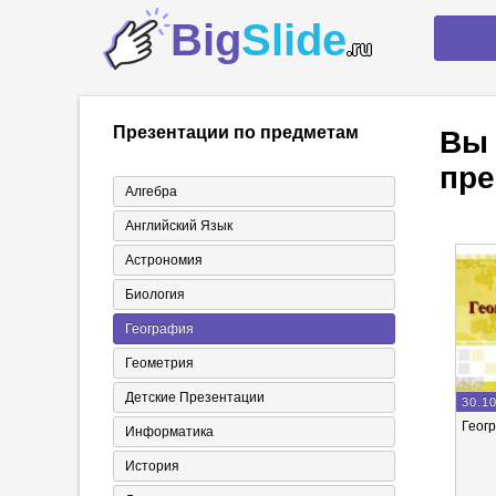
Big
Slide
.ru
Презентации по предметам
Вы 
пре
Алгебра
Английский Язык
Астрономия
Биология
География
Геометрия
Детские Презентации
30.1
Геог
Информатика
История