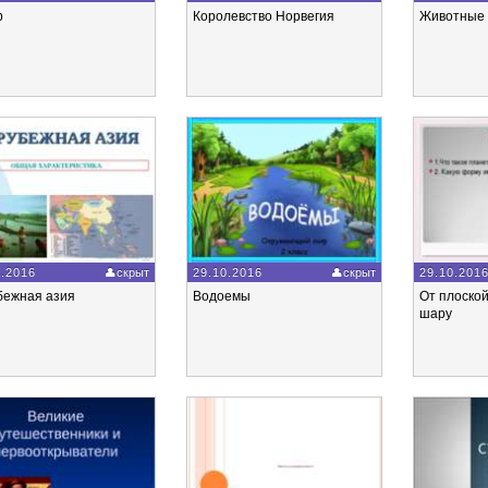
р
Королевство Норвегия
Животные 
0.2016
скрыт
29.10.2016
скрыт
29.10.201
бежная азия
Водоемы
От плоской
шару