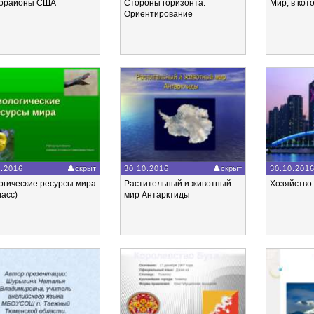
орайоны США
Стороны горизонта.
Мир, в ко
Ориентирование
0.2016
скрыт
30.10.2016
скрыт
30.10.201
огические ресурсы мира
Растительный и животный
Хозяйство
ласс)
мир Антарктиды