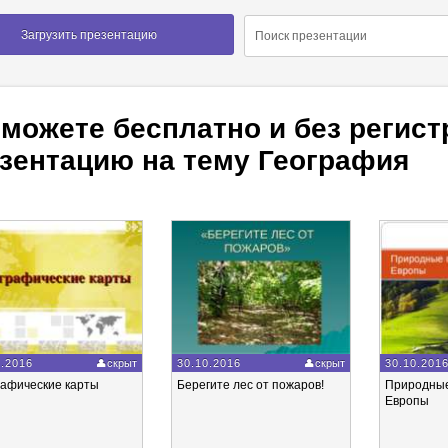
Загрузить презентацию
можете бесплатно и без регис
зентацию на тему География
0.2016
скрыт
30.10.2016
скрыт
30.10.201
рафические карты
Берегите лес от пожаров!
Природные
Европы