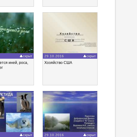
6
скрыт
29.10.2016
скрыт
ется иней, роса,
Хозяйство США
ег
6
скрыт
29.10.2016
скрыт