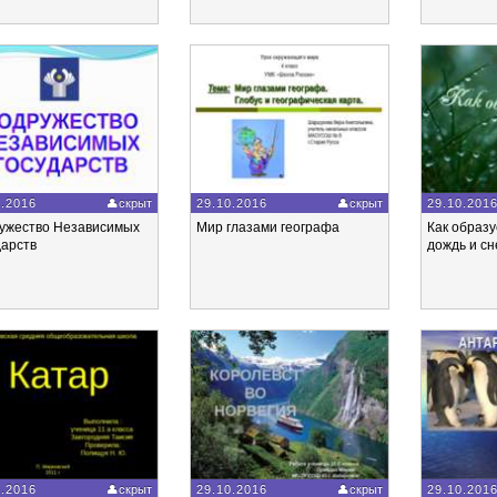
0.2016
скрыт
29.10.2016
скрыт
29.10.201
ужество Независимых
Мир глазами географа
Как образу
дарств
дождь и сн
0.2016
скрыт
29.10.2016
скрыт
29.10.201