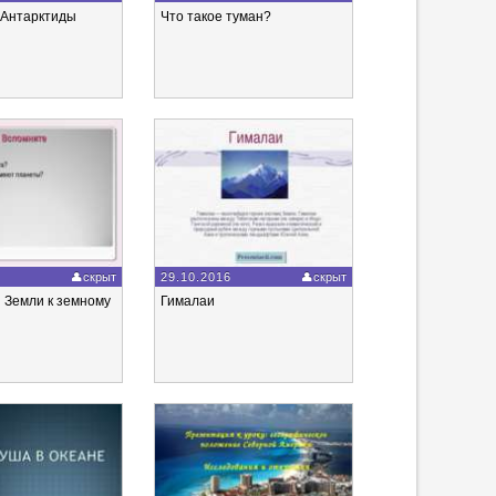
Антарктиды
Что такое туман?
6
скрыт
29.10.2016
скрыт
 Земли к земному
Гималаи