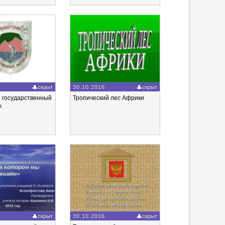
6
скрыт
30.10.2016
скрыт
 государственный
Тропический лес Африки
к
6
скрыт
30.10.2016
скрыт