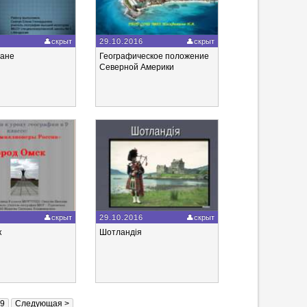
6
скрыт
29.10.2016
скрыт
еане
Географическое положение
Северной Америки
6
скрыт
29.10.2016
скрыт
к
Шотландія
9
Следующая >