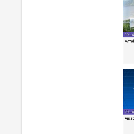
29.1
Алта
29.1
Австр