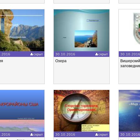
0.2016
скрыт
30.10.2016
скрыт
30.10.201
ия
Озера
Вишерский
заповедни
0.2016
скрыт
30.10.2016
скрыт
30.10.201