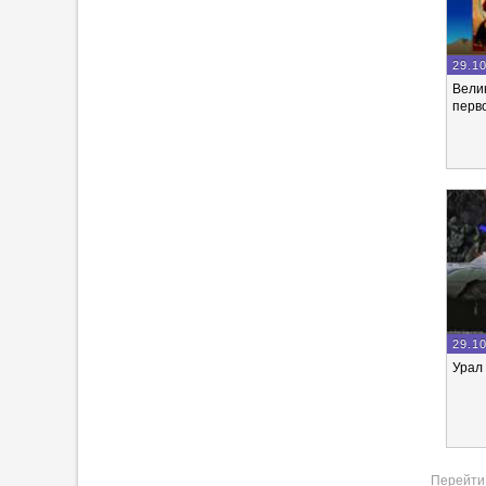
29.1
Вели
перв
29.1
Урал 
Перейти 