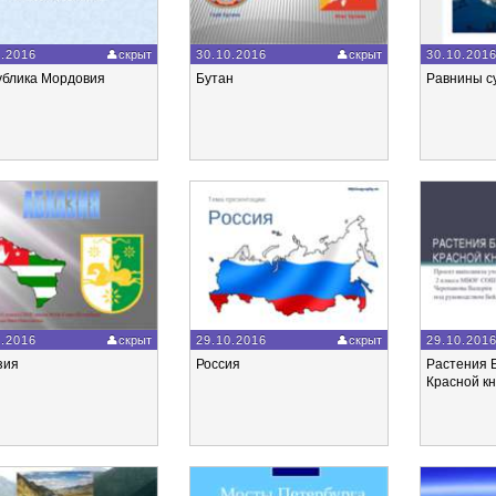
0.2016
скрыт
30.10.2016
скрыт
30.10.201
ублика Мордовия
Бутан
Равнины с
0.2016
скрыт
29.10.2016
скрыт
29.10.201
зия
Россия
Растения 
Красной кн