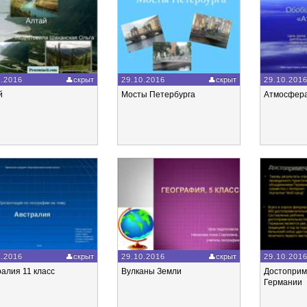
0.2016
скрыт
29.10.2016
скрыт
29.10.201
й
Мосты Петербурга
Атмосфер
0.2016
скрыт
29.10.2016
скрыт
29.10.201
алия 11 класс
Вулканы Земли
Достоприм
Германии