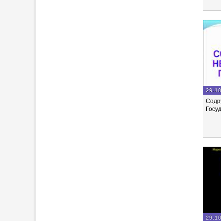
29.1
Содр
Госу
29.1