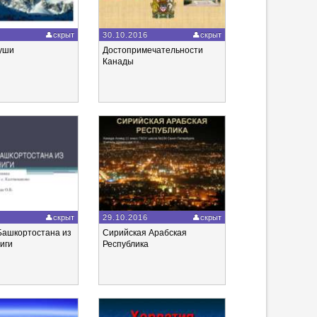
6
скрыт
30.10.2016
скрыт
уши
Достопримечательности
Канады
6
скрыт
29.10.2016
скрыт
Башкортостана из
Сирийская Арабская
иги
Республика