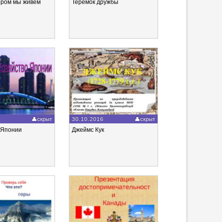
тором мы живём
Теремок дружбы
6
скрыт
30.10.2016
скрыт
 Японии
Джеймс Кук