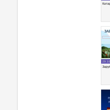
Ката
29.1
Зару