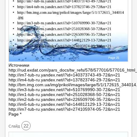
Источники
http://rud.exdat.com/pars_docs/tw_refs/578/577016/577016_htm
http://im7-tub-ru.yandex.net/i?id=140373743-49-72&n=21
http://im4-tub-ru.yandex.net/i?id=137823746-29-72&n=21
http://bm.img.com.ua/img/prikol/images/large/5/1/172615_344014.
http://im3-tub-ru.yandex.net/i?id=510769990-30-72&n=21
http://im1-tub-ru.yandex.net/i?id=251028368-50-72&n=21
http://im2-tub-ru.yandex.net/i?id=226509706-35-72&n=21
http://im5-tub-ru.yandex.net/i?id=144812129-13-72&n=21
http://im7-tub-ru.yandex.net/i?id=274105974-05-72&n=21
Page *
22
Cлайд