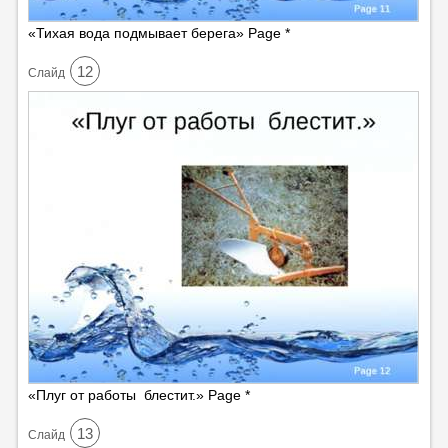
«Тихая вода подмывает берега» Page *
12
Cлайд
«Плуг от работы блестит.» Page *
13
Cлайд