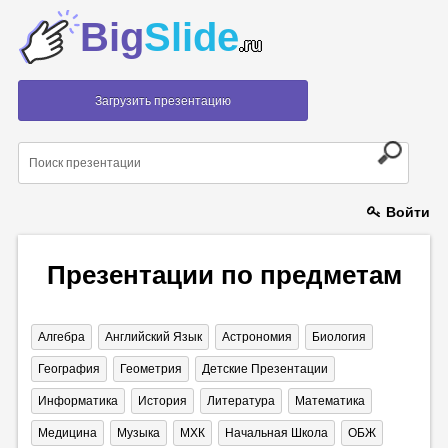
Big
Slide
.ru
Загрузить презентацию
Войти
Презентации по предметам
Алгебра
Английский Язык
Астрономия
Биология
География
Геометрия
Детские Презентации
Информатика
История
Литература
Математика
Медицина
Музыка
МХК
Начальная Школа
ОБЖ