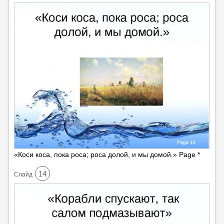
«Коси коса, пока роса; роса долой, и мы домой.» Page *
14
Cлайд