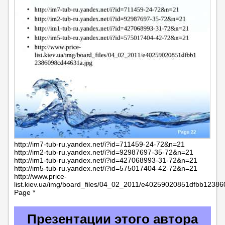
http://im7-tub-ru.yandex.net/i?id=711459-24-72&n=21
http://im2-tub-ru.yandex.net/i?id=92987697-35-72&n=21
http://im1-tub-ru.yandex.net/i?id=427068993-31-72&n=21
http://im5-tub-ru.yandex.net/i?id=575017404-42-72&n=21
http://www.price-
list.kiev.ua/img/board_files/04_02_2011/e40259020851dfbb1238
Page *
Презентации этого автора