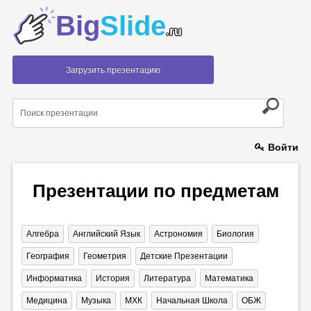
Big
Slide
.ru
Загрузить презентацию
Войти
Презентации по предметам
Алгебра
Английский Язык
Астрономия
Биология
География
Геометрия
Детские Презентации
Информатика
История
Литература
Математика
Медицина
Музыка
МХК
Начальная Школа
ОБЖ