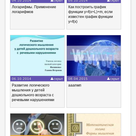
04.10.2014
скрыт
05.10.2014
скрыт
Логарифмы. Применение
Как построить график
логарифмов
функции y=f(x+L)+m, если
известен график функции
y=f(x)
06.10.2014
скрыт
08.04.2015
скрыт
Развитие логического
ааапмп
мышления у детей
дошкольного возраста c
речевыми нарушениями