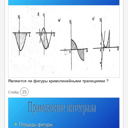
Являются ли фигуры криволинейными трапециями ?
15
Cлайд