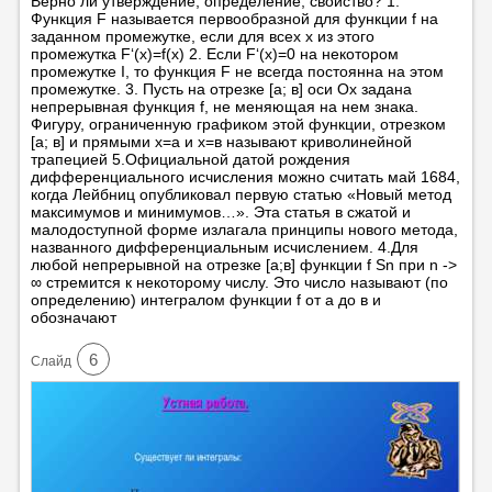
Верно ли утверждение, определение, свойство? 1.
Функция F называется первообразной для функции f на
заданном промежутке, если для всех х из этого
промежутка F‘(х)=f(х) 2. Если F‘(х)=0 на некотором
промежутке I, то функция F не всегда постоянна на этом
промежутке. 3. Пусть на отрезке [а; в] оси Ох задана
непрерывная функция f, не меняющая на нем знака.
Фигуру, ограниченную графиком этой функции, отрезком
[а; в] и прямыми х=а и х=в называют криволинейной
трапецией 5.Официальной датой рождения
дифференциального исчисления можно считать май 1684,
когда Лейбниц опубликовал первую статью «Новый метод
максимумов и минимумов…». Эта статья в сжатой и
малодоступной форме излагала принципы нового метода,
названного дифференциальным исчислением. 4.Для
любой непрерывной на отрезке [а;в] функции f Sn при n ->
∞ стремится к некоторому числу. Это число называют (по
определению) интегралом функции f от а до в и
обозначают
6
Cлайд