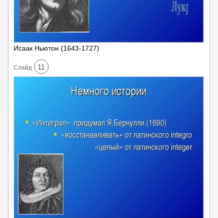
Исаак Ньютон (1643-1727)
11
Cлайд