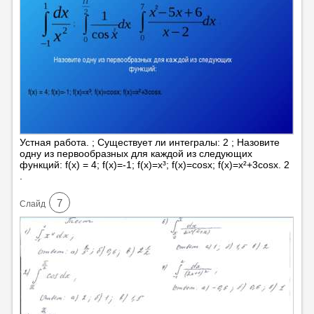
Устная работа. ; Существует ли интегралы: 2 ; Назовите
одну из первообразных для каждой из следующих
функций: f(x) = 4; f(x)=-1; f(x)=x³; f(x)=cosx; f(x)=x²+3cosx. 2
.
7
Cлайд