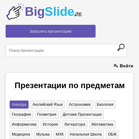
Big
Slide
.ru
Загрузить презентацию
Войти
Презентации по предметам
Алгебра
Английский Язык
Астрономия
Биология
География
Геометрия
Детские Презентации
Информатика
История
Литература
Математика
Медицина
Музыка
МХК
Начальная Школа
ОБЖ