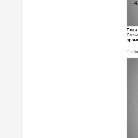
План 
Сельс
пром
Cлайд