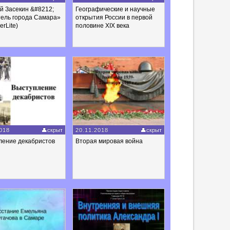
й Засекин &#8212;
Географические и научные
тель города Самара»
открытия России в первой
rLite)
половине XIX века
018
скрыт
20.11.2018
скрыт
ление декабристов
Вторая мировая война