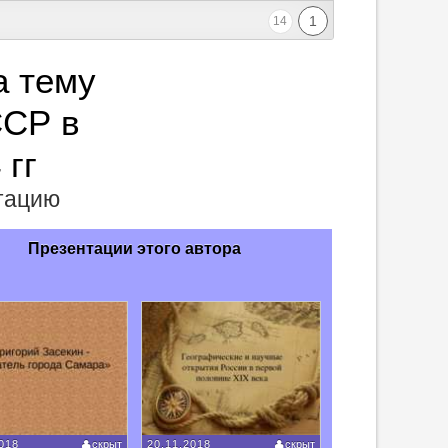
1
14
а тему
ССР в
 гг
нтацию
Презентации этого автора
018
скрыт
20.11.2018
скрыт