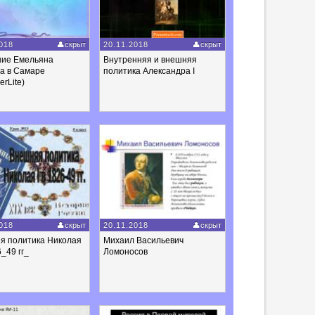
018
скрыт
20.11.2018
скрыт
ние Емельяна
Внутренняя и внешняя
а в Самаре
политика Александра I
rLite)
018
скрыт
20.11.2018
скрыт
я политика Николая
Михаил Васильевич
6_49 гг_
Ломоносов