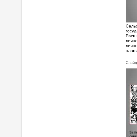
Сель
госуд
Расш
лично
лично
план
Cлайд