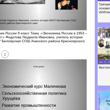
Григори
основа
(NXPowe
ия России 9 класс Тема :«Экономика России в 1953 –
гг.» Федотова Людмила Ивановна, учитель истории
 Белоярская СОШ Ачинского района Красноярского
2
20.11.2
Выступ