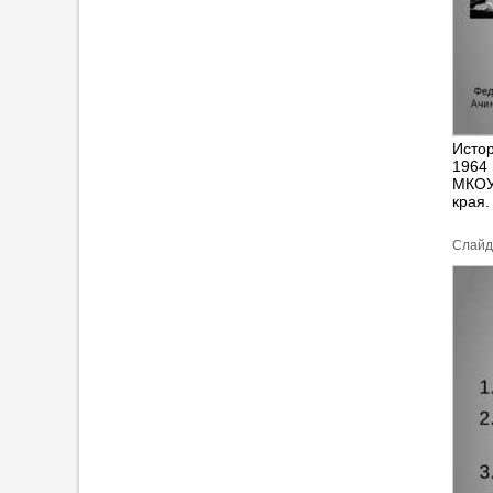
Истор
1964 
МКОУ
края.
Cлайд