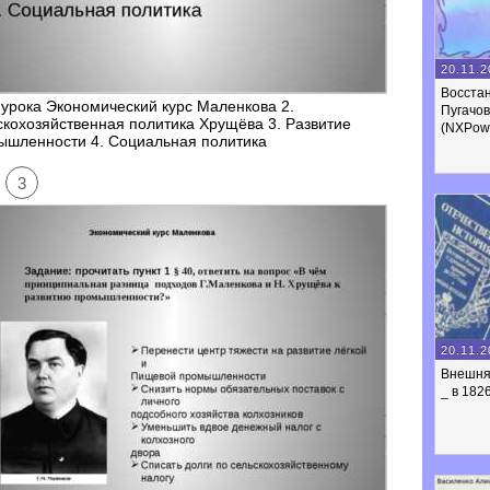
20.11.2
Восста
урока Экономический курс Маленкова 2.
Пугачов
кохозяйственная политика Хрущёва 3. Развитие
(NXPowe
ышленности 4. Социальная политика
3
20.11.2
Внешня
_ в 182