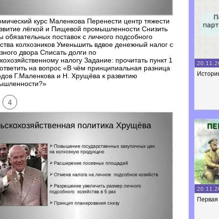
мический курс Маленкова Перенести центр тяжести
звитие лёгкой и Пищевой промышленности Снизить
 обязательных поставок с личного подсобного
ства колхозников Уменьшить вдвое денежный налог с
зного двора Списать долги по
кохозяйственному налогу Задание: прочитать пункт 1
20.11.2
 ответить на вопрос «В чём принципиальная разница
Истори
дов Г.Маленкова и Н. Хрущёва к развитию
ышленности?»
4
20.11.2
Первая