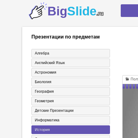
Big
Slide
.ru
Презентации по предметам
Алгебра
Английский Язык
Астрономия
Полу
Биология
География
Геометрия
Детские Презентации
Информатика
История