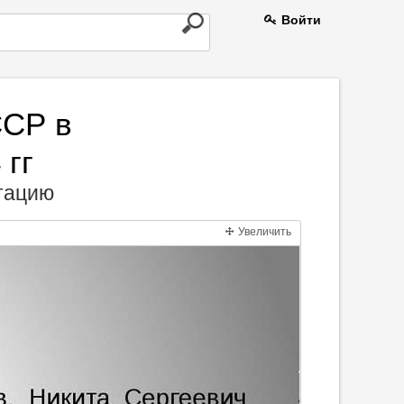
Войти
ССР в
 гг
нтацию
Увеличить