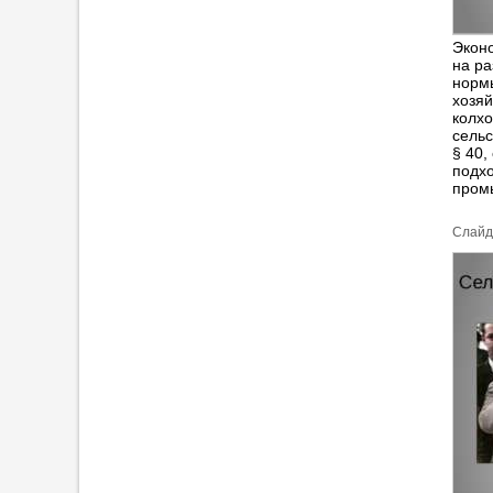
Эконо
на ра
нормы
хозяй
колхо
сельс
§ 40,
подхо
пром
Cлайд