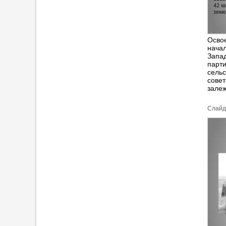
Освое
начал
Запа
парти
сельс
совет
залеж
Cлайд