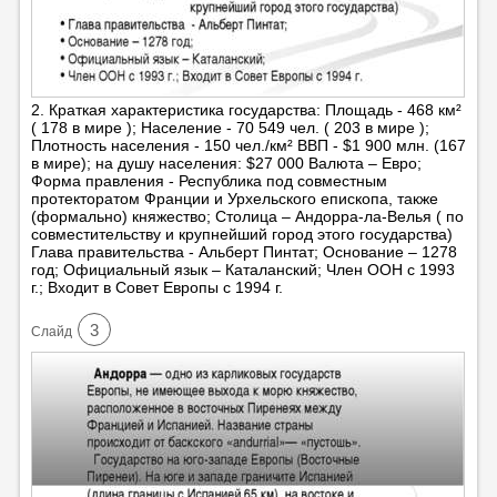
2. Краткая характеристика государства: Площадь - 468 км²
( 178 в мире ); Население - 70 549 чел. ( 203 в мире );
Плотность населения - 150 чел./км² ВВП - $1 900 млн. (167
в мире); на душу населения: $27 000 Валюта – Евро;
Форма правления - Республика под совместным
протекторатом Франции и Урхельского епископа, также
(формально) княжество; Столица – Андорра-ла-Велья ( по
совместительству и крупнейший город этого государства)
Глава правительства - Альберт Пинтат; Основание – 1278
год; Официальный язык – Каталанский; Член ООН с 1993
г.; Входит в Совет Европы с 1994 г.
3
Cлайд