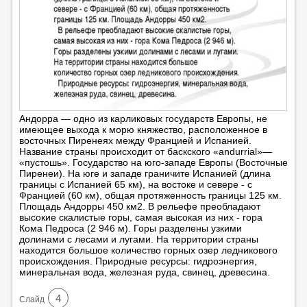
Андорра — одно из карликовых государств Европы, не
имеющее выхода к морю княжество, расположенное в
восточных Пиренеях между Францией и Испанией.
Название страны происходит от баскского «andurrial»—
«пустошь». Государство на юго-западе Европы (Восточные
Пиренеи). На юге и западе граничите Испанией (длина
границы с Испанией 65 км), на востоке и севере - с
Францией (60 км), общая протяженность границы 125 км.
Площадь Андорры 450 км2. В рельефе преобладают
высокие скалистые горы, самая высокая из них - гора
Кома Педроса (2 946 м). Горы разделены узкими
долинами с лесами и лугами. На территории страны
находится большое количество горных озер ледникового
происхождения. Природные ресурсы: гидроэнергия,
минеральная вода, железная руда, свинец, древесина.
4
Cлайд