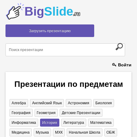
Big
Slide
.ru
Загрузить презентацию
Войти
Презентации по предметам
Алгебра
Английский Язык
Астрономия
Биология
География
Геометрия
Детские Презентации
Информатика
История
Литература
Математика
Медицина
Музыка
МХК
Начальная Школа
ОБЖ