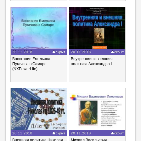
20.11.2018
скрыт
20.11.2018
скрыт
Восстание Емельяна
Внутренняя и внешняя
Пугачова в Самаре
политика Александра I
(NXPowerLite)
20.11.2018
скрыт
20.11.2018
скрыт
Внешняя политика Николая
Михаил Васильевич