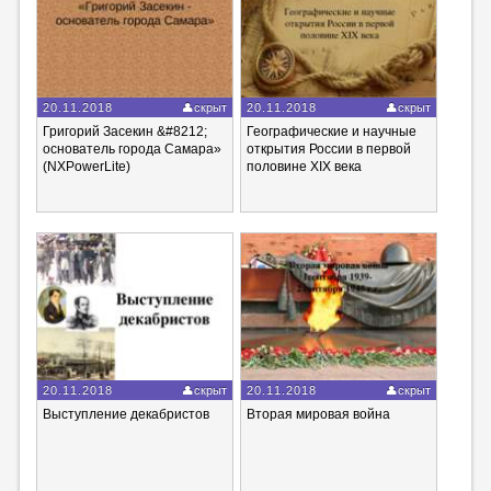
20.11.2018
скрыт
20.11.2018
скрыт
Григорий Засекин &#8212;
Географические и научные
основатель города Самара»
открытия России в первой
(NXPowerLite)
половине XIX века
20.11.2018
скрыт
20.11.2018
скрыт
Выступление декабристов
Вторая мировая война