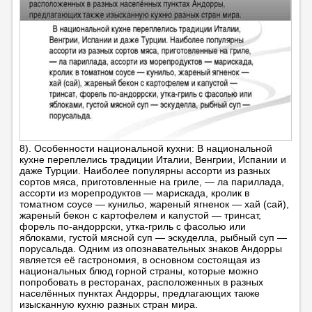
8). Особенности национальной кухни: В национальной
кухне переплелись традиции Италии, Венгрии, Испании и
даже Турции. Наиболее популярны ассорти из разных
сортов мяса, приготовленные на гриле, — ла париллада,
ассорти из морепродуктов — марискада, кролик в
томатном соусе — кунильо, жареный ягненок — хай (сай),
жареный бекон с картофелем и капустой — тринсат,
форель по-андоррски, утка-гриль с фасолью или
яблоками, густой мясной суп — эскуделла, рыбный суп —
порусальда. Одним из опознавательных знаков Андорры
является её гастрономия, в основном состоящая из
национальных блюд горной страны, которые можно
попробовать в ресторанах, расположенных в разных
населённых пунктах Андорры, предлагающих также
изысканную кухню разных стран мира.