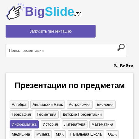
Big
Slide
.ru
Загрузить презентацию
Войти
Презентации по предметам
Алгебра
Английский Язык
Астрономия
Биология
География
Геометрия
Детские Презентации
Информатика
История
Литература
Математика
Медицина
Музыка
МХК
Начальная Школа
ОБЖ