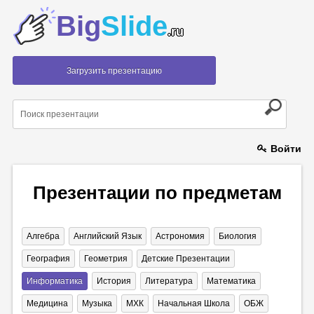
Big
Slide
.ru
Загрузить презентацию
Войти
Презентации по предметам
Алгебра
Английский Язык
Астрономия
Биология
География
Геометрия
Детские Презентации
Информатика
История
Литература
Математика
Медицина
Музыка
МХК
Начальная Школа
ОБЖ