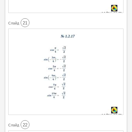
21
Cлайд
22
Cлайд