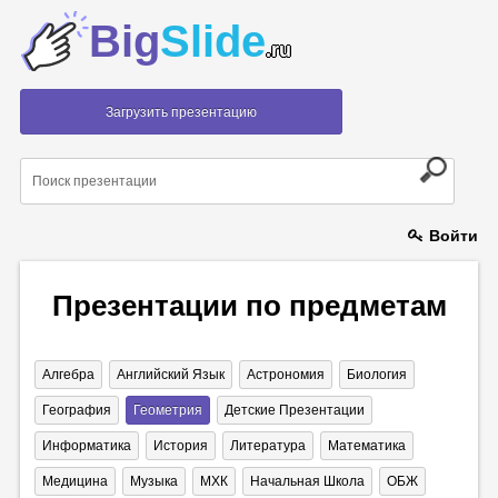
Big
Slide
.ru
Загрузить презентацию
Войти
Презентации по предметам
Алгебра
Английский Язык
Астрономия
Биология
География
Геометрия
Детские Презентации
Информатика
История
Литература
Математика
Медицина
Музыка
МХК
Начальная Школа
ОБЖ