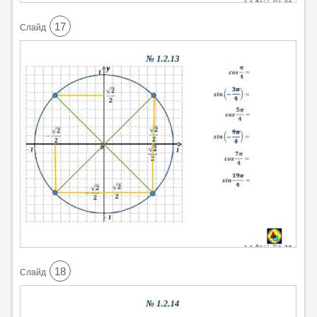
17
Cлайд
18
Cлайд