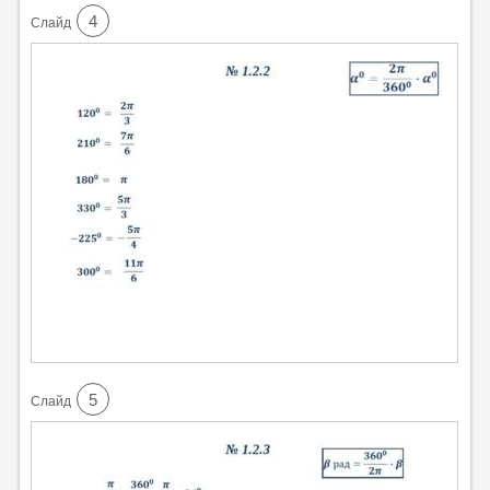
4
Cлайд
5
Cлайд