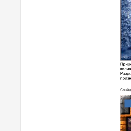
Приро
колич
Разд
призн
Cлайд