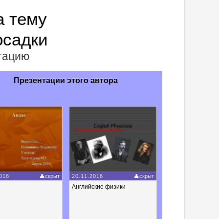
а тему
осадки
нтацию
Презентации этого автора
018
скрыт
20.11.2018
скрыт
Английские физики