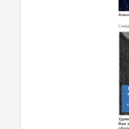
Атмо
Cлайд
Удив
Вам э
сфор