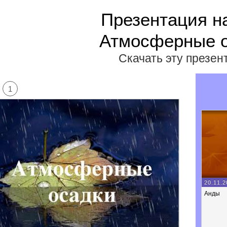
Презентация н
Атмосферные 
Скачать эту презе
1
20.11.2
Анды