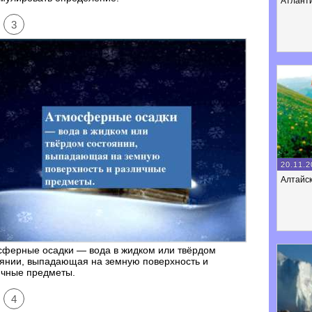
Атланти
3
20.11.2
Алтайск
сферные осадки — вода в жидком или твёрдом
оянии, выпадающая на земную поверхность и
ичные предметы.
4