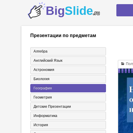
Big
Slide
.ru
Презентации по предметам
Алгебра
Английский Язык
Полу
Астрономия
Биология
География
Геометрия
Детские Презентации
Информатика
История