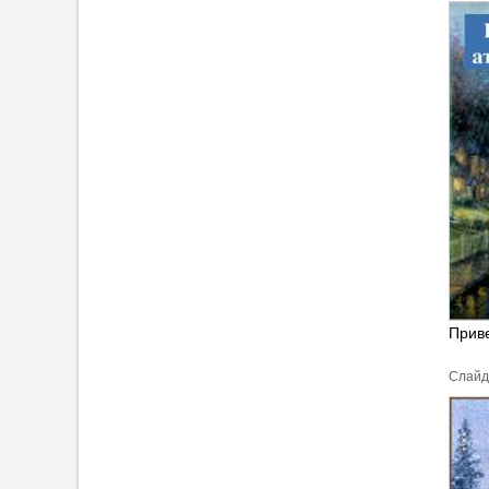
Прив
Cлайд