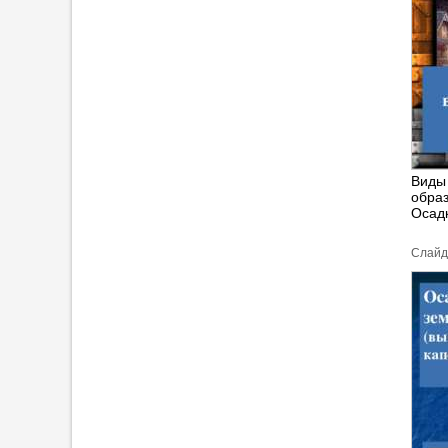
Виды 
образ
Осад
Cлайд