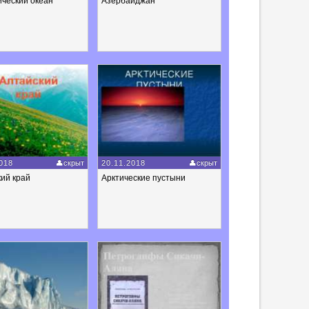
ческий океан
Азербайджан
018
скрыт
20.11.2018
скрыт
ий край
Арктические пустыни