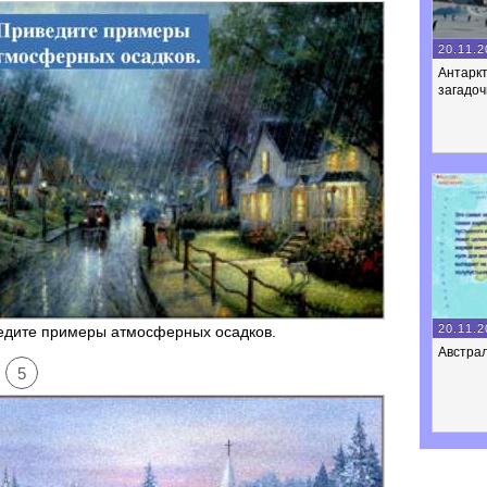
20.11.2
Антарк
загадо
20.11.2
едите примеры атмосферных осадков.
Австра
5