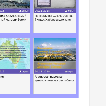
018
скрыт
20.11.2018
скрыт
тида &#8212; самый
Петроглифы Сикачи-Аляна.
чный материк Земли
7 чудес Хабаровского края
018
скрыт
20.11.2018
скрыт
лия
Алжирская народная
демократическая республика