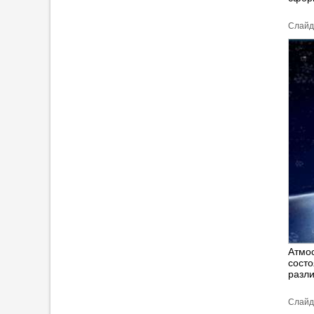
Cлайд
Атмо
сост
разл
Cлайд