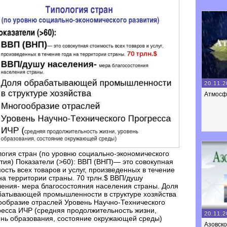
20.11.2
Атмосф
огия стран (по уровню социально-экономического
тия) Показатели (>60): ВВП (ВНП)— это совокупная
ость всех товаров и услуг, произведенных в течение
на территории страны. 70 трлн.$ ВВП/душу
ения- мера благосостояния населения страны. Доля
батывающей промышленности в структуре хозяйства
образие отраслей Уровень Научно-Технического
есса ИЧР (средняя продолжительность жизни,
20.11.2
нь образования, состояние окружающей среды)
Азовск