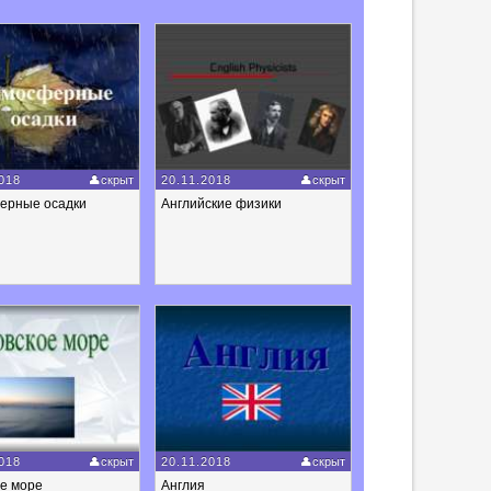
018
скрыт
20.11.2018
скрыт
ерные осадки
Английские физики
018
скрыт
20.11.2018
скрыт
ое море
Англия