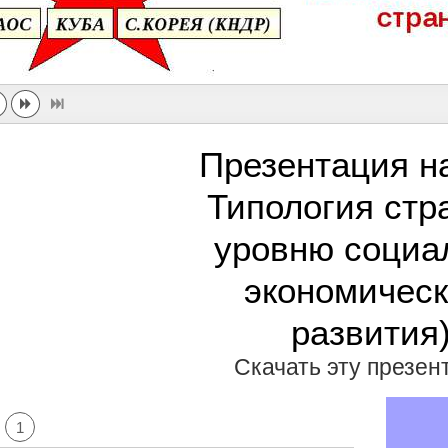
Презентация н
Типология стр
уровню социа
экономическ
развития
Скачать эту презе
1