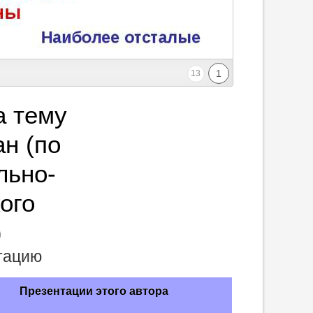
1
13
а тему
ан (по
льно-
ого
)
нтацию
Презентации этого автора