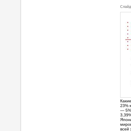
Cлайд
Каки
23% 
— 5%
3,39%
Япони
миров
всей 