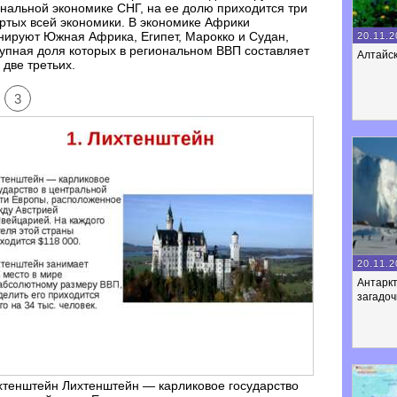
нальной экономике СНГ, на ее долю приходится три
ртых всей экономики. В экономике Африки
ируют Южная Африка, Египет, Марокко и Судан,
20.11.2
упная доля которых в региональном ВВП составляет
Алтайск
 две третьих.
3
20.11.2
Антарк
загадо
хтенштейн Лихтенштейн — карликовое государство