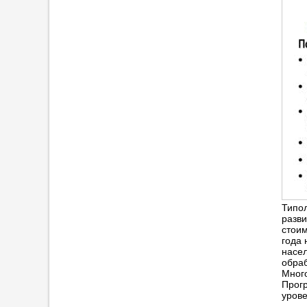
Типол
разви
стоим
года 
насел
обра
Много
Прогр
урове