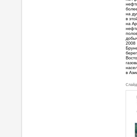
нефти
более
на ду
в это
на Ар
нефти
поло
добыч
2008 
Бруне
берег
Восто
газо
насел
в Ази
Cлайд