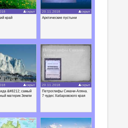
018
скрыт
20.11.2018
скрыт
ий край
Арктические пустыни
018
скрыт
20.11.2018
скрыт
тида &#8212; самый
Петроглифы Сикачи-Аляна.
чный материк Земли
7 чудес Хабаровского края