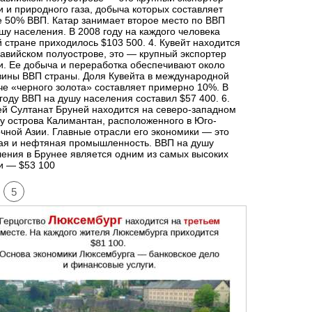
 и природного газа, добыча которых составляет
 50% ВВП. Катар занимает второе место по ВВП
шу населения. В 2008 году на каждого человека
й стране приходилось $103 500. 4. Кувейт находится
авийском полуострове, это — крупный экспортер
. Ее добыча и переработка обеспечивают около
вины ВВП страны. Доля Кувейта в международной
е «черного золота» составляет примерно 10%. В
году ВВП на душу населения составил $57 400. 6.
й Султанат Бруней находится на северо-западном
у острова Калимантан, расположенного в Юго-
чной Азии. Главные отрасли его экономики — это
вая и нефтяная промышленность. ВВП на душу
ения в Брунее является одним из самых высоких
и — $53 100
5