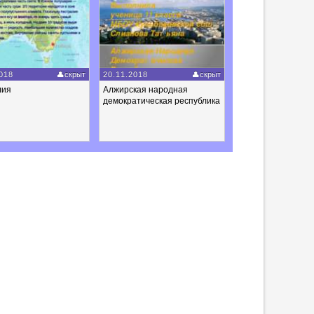
018
скрыт
20.11.2018
скрыт
лия
Алжирская народная
демократическая республика