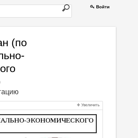
Войти
ан (по
льно-
ого
)
нтацию
Увеличить