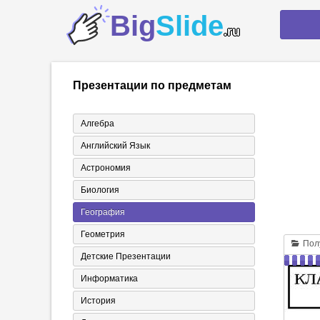
Big
Slide
.ru
Презентации по предметам
Алгебра
Английский Язык
Астрономия
Биология
География
Геометрия
Полу
Детские Презентации
Информатика
История