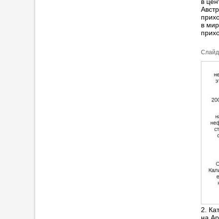
в цен
Австр
прихо
в мир
прихо
Cлайд
2. Ка
на Ар