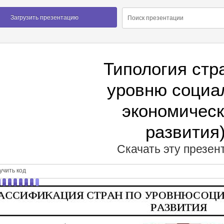
Загрузить презентацию
Типология стр
уровню социа
экономическ
развития
Скачать эту презе
чить код