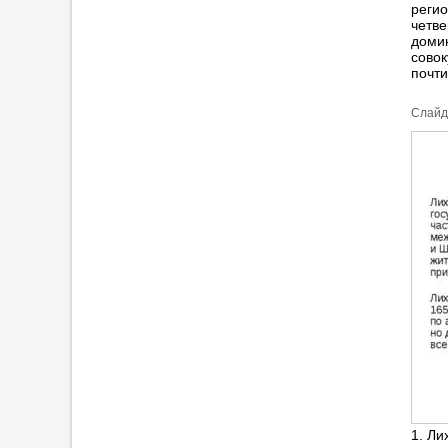
регио
четве
домин
совок
почти
Cлайд
1. Ли