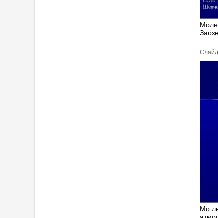
Молни
Заоз
Cлайд
Мо лн
атмос