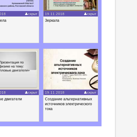
018
скрыт
19.11.2018
скрыт
тела
Зеркала
018
скрыт
19.11.2018
скрыт
ые двигатели
Создание альтернативных
источников электрического
тока