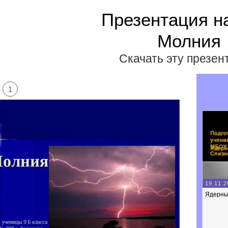
Презентация н
Молния
Скачать эту презе
1
19.11.2
Ядерны