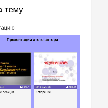
а тему
нтацию
Презентации этого автора
018
скрыт
19.11.2018
скрыт
е реакции
Испарение