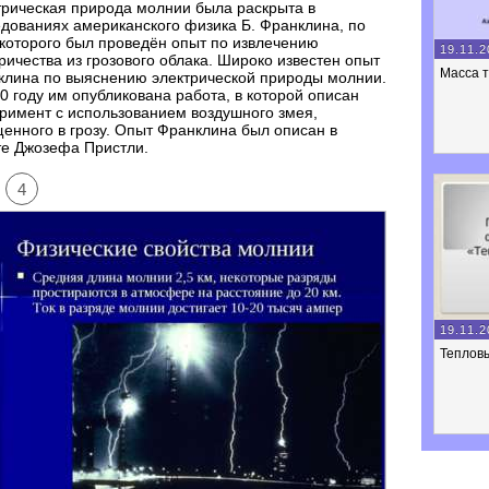
рическая природа молнии была раскрыта в
дованиях американского физика Б. Франклина, по
которого был проведён опыт по извлечению
19.11.2
ричества из грозового облака. Широко известен опыт
Масса 
клина по выяснению электрической природы молнии.
0 году им опубликована работа, в которой описан
римент с использованием воздушного змея,
енного в грозу. Опыт Франклина был описан в
те Джозефа Пристли.
4
19.11.2
Теплов