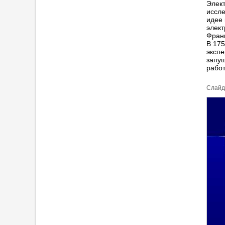
Элект
иссле
идее 
элект
Фран
В 175
экспе
запущ
рабо
Cлайд