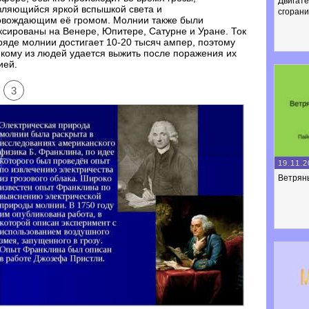
Двигате
вляющийся яркой вспышкой света и
сгоран
овождающим её громом. Молнии также были
сированы на Венере, Юпитере, Сатурне и Уране. Ток
ряде молнии достигает 10-20 тысяч ампер, поэтому
кому из людей удается выжить после поражения их
ией.
3
19.11.2
Ветрян