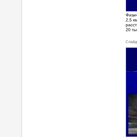
Физи
2,5 к
расст
20 ты
Cлайд