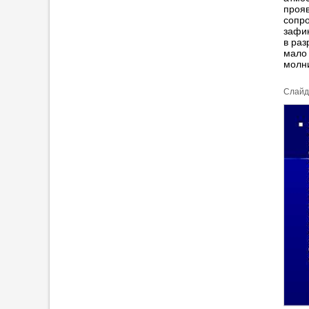
проя
сопр
зафик
в раз
мало 
молн
Cлайд