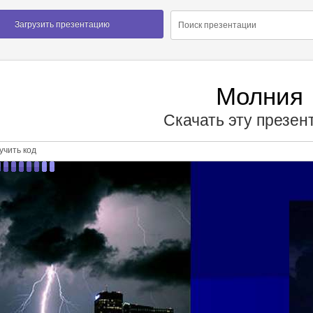
Загрузить презентацию
Молния
Скачать эту презе
чить код