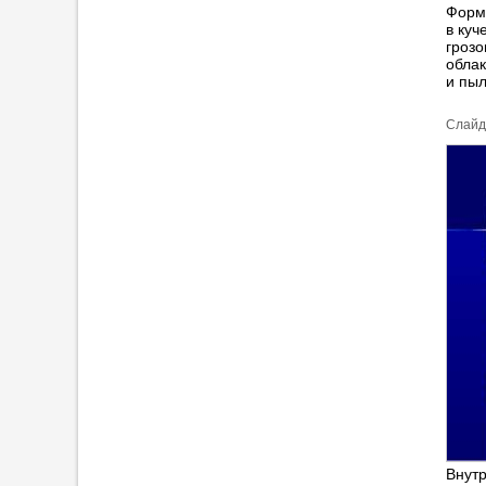
Форм
в куч
грозо
облак
и пыл
Cлайд
Внутр