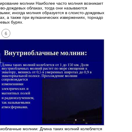
ирование молнии Наиболее часто молния возникает
ево-дождевых облаках, тогда они называются
выми; иногда молния образуется в слоисто-дождевых
ах, а также при вулканических извержениях, торнадо
евых бурях.
6
иоблачные молнии: Длина таких молний колеблется