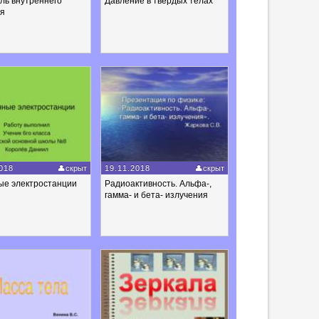
ль внутреннего
Давление в твердых телах
ия
018
скрыт
19.11.2018
скрыт
ые электростанции
Радиоактивность. Альфа-,
гамма- и бета- излучения