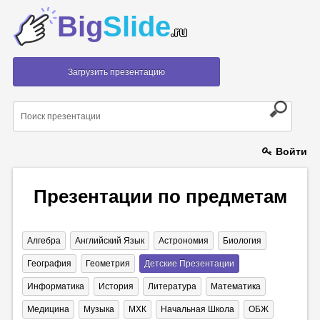
Big
Slide
.ru
Загрузить презентацию
Войти
Презентации по предметам
Алгебра
Английский Язык
Астрономия
Биология
География
Геометрия
Детские Презентации
Информатика
История
Литература
Математика
Медицина
Музыка
МХК
Начальная Школа
ОБЖ