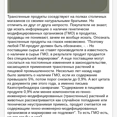
Трансгенные продукты соседствуют на полках столичных
магазинов со своими натуральными братьями. Но
отличить их друг от друга непросто. Покупатели не знают,
где искать информацию о наличии генетически
модифицированных организмов (ГМО) в продуктах,
продавцы не понимают, зачем ее вообще искать. Опознать
трансгенные продукты на глазок невозможно. "Поэтому
любой ГМ-продукт должен быть обозначен, -. - Но
поставщики сырья не ставят производителя в известность
о наличии в сырье ГМО, в результате продукт продается
без специальной маркировки". А еще поставщики могут
сослаться на постоянные изменения в законодательстве,
касающиеся применения трансгенных растений в
пищевой промышленности. Несколько лет назад надо
было заявлять о наличии ГМО, если их содержание
превышало 5%, потом порог снизили до 0,9%. А вот цитата
из документа уже этого года, а именно письма
Казпотребнадзора санврачам: "Содержание в пищевом
продукте 0,9% или менее компонентов из генно-
инженерно-модифицированных (трансгенных) растений и
животных рассматривается как случайное попадание или
технически неустранимая примесь, продукт считается не
содержащим генно-инженерно-модифицированных
организмов и маркировке не подлежит". То есть ГМО есть,
но его как бы и нет?