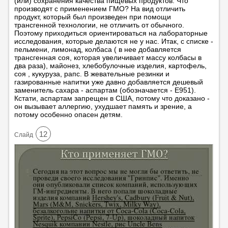
(или) сохранения качества пищевых продуктов. Что
производят с применением ГМО? На вид отличить
продукт, который был произведен при помощи
трансгенной технологии, не отличить от обычного.
Поэтому приходиться ориентироваться на лабораторные
исследования, которые делаются не у нас. Итак, с списке -
пельмени, лимонад, колбаса ( в нее добавляется
трансгенная соя, которая увеличивает массу колбасы в
два раза), майонез, хлебобулочные изделия, картофель,
соя , кукуруза, рапс. В жевательные резинки и
газированные напитки уже давно добавляется дешевый
заменитель сахара - аспартам (обозначается - Е951).
Кстати, аспартам запрещен в США, потому что доказано -
он вызывает аллергию, ухудшает память и зрение, а
потому особенно опасен детям.
12
Cлайд