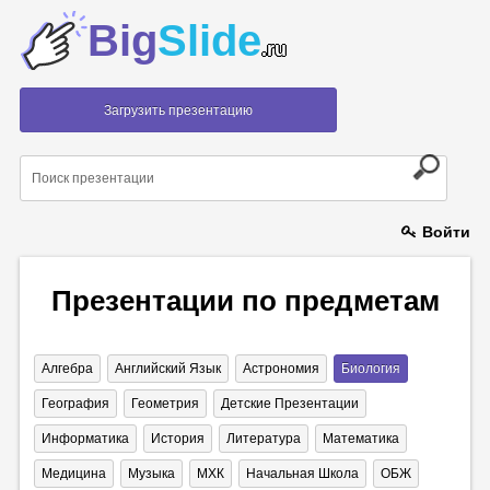
Big
Slide
.ru
Загрузить презентацию
Войти
Презентации по предметам
Алгебра
Английский Язык
Астрономия
Биология
География
Геометрия
Детские Презентации
Информатика
История
Литература
Математика
Медицина
Музыка
МХК
Начальная Школа
ОБЖ