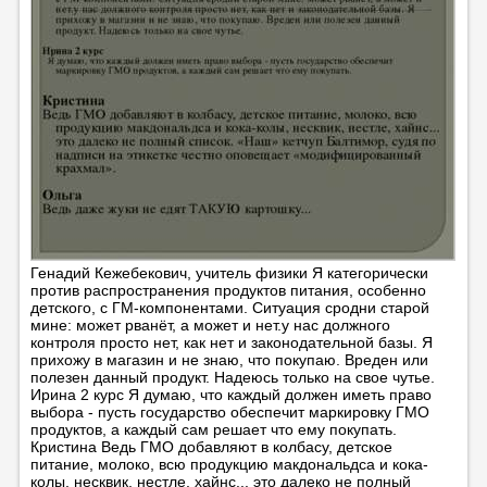
Генадий Кежебекович, учитель физики Я категорически
против распространения продуктов питания, особенно
детского, с ГМ-компонентами. Ситуация сродни старой
мине: может рванёт, а может и нет.у нас должного
контроля просто нет, как нет и законодательной базы. Я
прихожу в магазин и не знаю, что покупаю. Вреден или
полезен данный продукт. Надеюсь только на свое чутье.
Ирина 2 курс Я думаю, что каждый должен иметь право
выбора - пусть государство обеспечит маркировку ГМО
продуктов, а каждый сам решает что ему покупать.
Кристина Ведь ГМО добавляют в колбасу, детское
питание, молоко, всю продукцию макдональдса и кока-
колы, несквик, нестле, хайнс... это далеко не полный