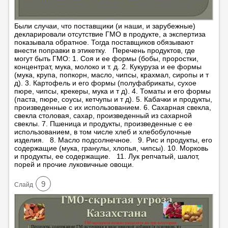
Были случаи, что поставщики (и наши, и зарубежные)
декларировали отсутствие ГМО в продукте, а экспертиза
показывала обратное. Тогда поставщиков обязывают
внести поправки в этикетку. Перечень продуктов, где
могут быть ГМО: 1. Соя и ее формы (бобы, проростки,
концентрат, мука, молоко и т. д. 2. Кукуруза и ее формы
(мука, крупа, попкорн, масло, чипсы, крахмал, сиропы и т
д). 3. Картофель и его формы (полуфабрикаты, сухое
пюре, чипсы, крекеры, мука и т д). 4. Томаты и его формы
(паста, пюре, соусы, кетчупы и т д). 5. Кабачки и продукты,
произведенные с их использованием. 6. Сахарная свекла,
свекла столовая, сахар, произведенный из сахарной
свеклы. 7. Пшеница и продукты, произведенные с ее
использованием, в том числе хлеб и хлебобулочные
изделия. 8. Масло подсолнечное. 9. Рис и продукты, его
содержащие (мука, гранулы, хлопья, чипсы). 10. Морковь
и продукты, ее содержащие. 11. Лук репчатый, шалот,
порей и прочие луковичные овощи.
9
Cлайд