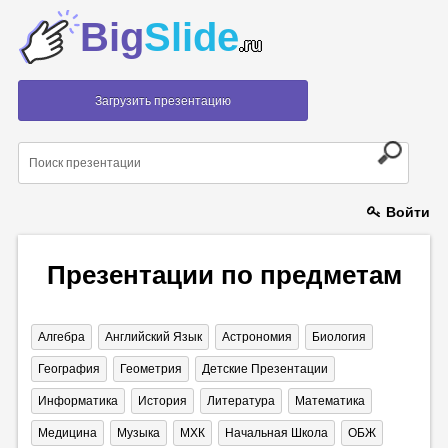
Big
Slide
.ru
Загрузить презентацию
Войти
Презентации по предметам
Алгебра
Английский Язык
Астрономия
Биология
География
Геометрия
Детские Презентации
Информатика
История
Литература
Математика
Медицина
Музыка
МХК
Начальная Школа
ОБЖ