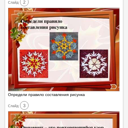
2
Cлайд
Определи правило составления рисунка
3
Cлайд