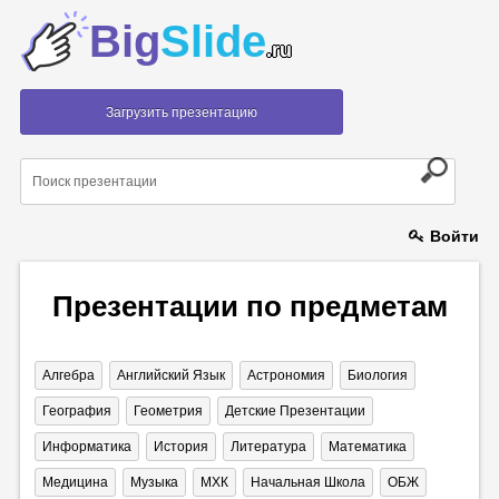
Big
Slide
.ru
Загрузить презентацию
Войти
Презентации по предметам
Алгебра
Английский Язык
Астрономия
Биология
География
Геометрия
Детские Презентации
Информатика
История
Литература
Математика
Медицина
Музыка
МХК
Начальная Школа
ОБЖ