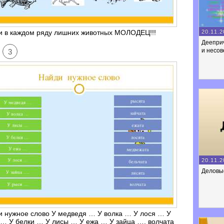
20.11.2
и в каждом ряду лишних животных МОЛОДЕЦ!!!
Деепри
и несо
3
20.11.2
Деловы
 нужное слово У медведя … У волка … У лося … У
… У белки … У лисы … У ежа … У зайца …. волчата