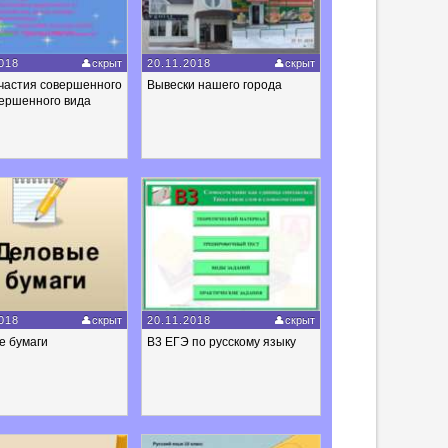
018
скрыт
20.11.2018
скрыт
частия совершенного
Вывески нашего города
вершенного вида
018
скрыт
20.11.2018
скрыт
е бумаги
В3 ЕГЭ по русскому языку