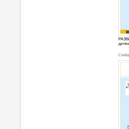
РАЗВ
детё
Cлайд