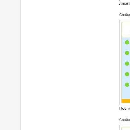
лисят
Cлайд
Посчи
Cлайд