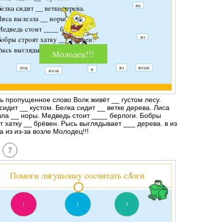
ь пропущенное слово Волк живёт __ густом лесу.
сидит __ кустом. Белка сидит __ ветке дерева. Лиса
ла __ норы. Медведь стоит ____ берлоги. Бобры
т хатку __ брёвен. Рысь выглядывает ___ дерева. в из
а из из-за возле Молодец!!!
7