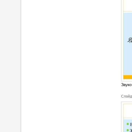
Звуко
Cлайд