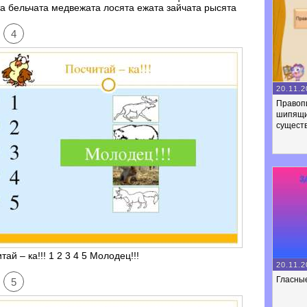
а бельчата медвежата лосята ежата зайчата рысята
4
20.11.2
Правоп
шипящих
сущест
тай – ка!!! 1 2 3 4 5 Молодец!!!
20.11.2
Гласные
5