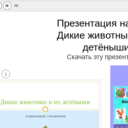
Презентация н
Дикие животны
детёныш
Скачать эту презе
1
20.11.2