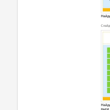
Найд
Cлайд
Найди
рыси 