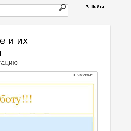
Войти
е и их
и
нтацию
Увеличить