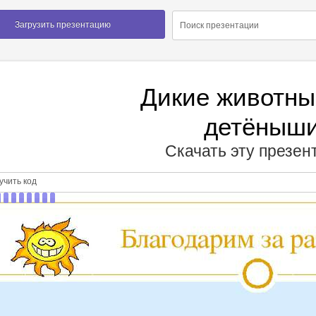
Загрузить презентацию
Дикие животны
детёныш
Скачать эту презе
чить код