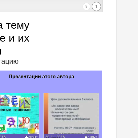
1
9
а тему
е и их
и
нтацию
Презентации этого автора
018
скрыт
20.11.2018
скрыт