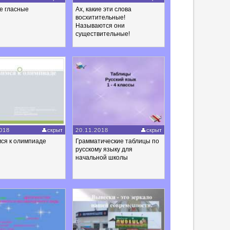
е гласные
Ах, какие эти слова
восхитительные!
Называются они
существительные!
018
скрыт
20.11.2018
скрыт
ся к олимпиаде
Грамматические таблицы по
русскому языку для
начальной школы