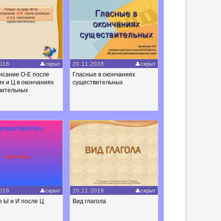
018
скрыт
20.11.2018
скрыт
исание О-Е после
Гласные в окончаниях
 и Ц в окончаниях
существительных
вительных
018
скрыт
20.11.2018
скрыт
 Ы и И после Ц
Вид глагола