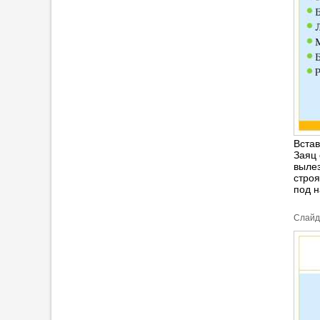
Встав
Заяц 
вылез
строя
под н
Cлайд