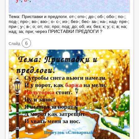
Тема: Приставки и предлоги. от-; ото-; до-; об-; обо-; по-;
под-; про-; во-; взо-; о- с-; из-; без-; бес- за-; на-; над- пре-;
при-; у-; в-; о; от; по; про; под; до; об; из; без; к; у; с; в; на;
над; за; при; через ПРИСТАВКИ ПРЕДЛОГИ ?
6
Cлайд