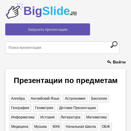
Big
Slide
.ru
Загрузить презентацию
Войти
Презентации по предметам
Алгебра
Английский Язык
Астрономия
Биология
География
Геометрия
Детские Презентации
Информатика
История
Литература
Математика
Медицина
Музыка
МХК
Начальная Школа
ОБЖ