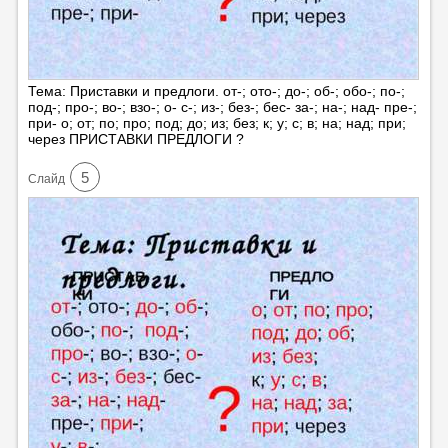
Тема: Приставки и предлоги. от-; ото-; до-; об-; обо-; по-;
под-; про-; во-; взо-; о- с-; из-; без-; бес- за-; на-; над- пре-;
при- о; от; по; про; под; до; из; без; к; у; с; в; на; над; при;
через ПРИСТАВКИ ПРЕДЛОГИ ?
5
Cлайд