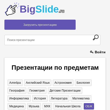
Big
Slide
.ru
Загрузить презентацию
Войти
Презентации по предметам
Алгебра
Английский Язык
Астрономия
Биология
География
Геометрия
Детские Презентации
Информатика
История
Литература
Математика
Медицина
Музыка
МХК
Начальная Школа
ОБЖ