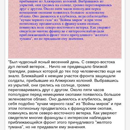
"Был чудесный ясный весенний день. С северо-востока
дул легкий ветерок... Ничто не предвещало близкой
трагедии, равных которой до тех пор человечество еще не
знало. Ближайший к немцам участок фронта защищали
солдаты, прибывшие из Алжирских колоний. Выбравшись
из укрытий, они грелись на солнце, громко
переговариваясь друг с другом. Около пяти часов
пополудни перед немецкими окопами появилось большое
зеленоватое облако. Оно дымилось и клубилось, ведя
себя подобно "кучам черного газа" из "Войны миров" и при
этом потихоньку продвигалось к французским окопам,
повинуясь воле северо-восточного ветерка. Как уверяют
свидетели многие французы с интересом наблюдали
приближающийся фронт этого причудливого "желтого
тумана", но не придавали ему значения.