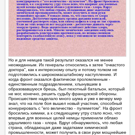
Но и для немцев такой результат оказался не менее
неожиданным. Их генералы относились к затее "очкастого
доктора", как к интересному опыту и потому толком не
подготовились к широкомасштабному наступлению. И
когда фронт оказался фактически проломленным -
единственным подразделением, хлынувшим в
образовавшуюся брешь, был пехотный батальон, который
не мог, конечно, решить судьбу французской обороны.
Происшествие наделало много шума и уже к вечеру мир
знал, что на поле боя вышел новый участник, способный
конкурировать с "его величество - пулеметом". На фронт
бросились химики, а к следующему утру стало ясно, что
впервые для военных целей немцы применили облако
удушливого газа - хлора. Вдруг обнаружилось, что любая
страна, обладающая даже задатками химической
промышленности, может получить в свои руки мощнейшее