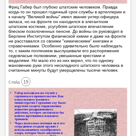
Фриц Габер был глубоко штатским человеком. Правда
когда-то он прошел годичный срок службы в артиллерии и
к началу "Великой войны" имел звание унтер-офицера
запаса, но на фронте он находился в элегантном
штатском костюме, усугубляя штатское впечатление
блеском позолоченных пенсне. До войны он руководил в
Берлине Институтом физической химии и даже на фронте
не расставался со своими "химическими" книгами и
справочниками. Особенно удивительно было наблюдать
то, с каким почтением выслушивали его распоряжения
седовласые полковники, увешанные крестами и
медалями. Но мало кто из них верил, что по одному
мановению руки этого нескладного штатского человека в
считанные минуты будут умерщвлены тысячи человек.
19
Cлайд