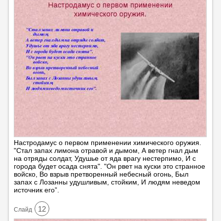
Настродамус о первом применении химического оружия.
"Стал запах лимона отравой и дымом, А ветер гнал дым
на отряды солдат, Удушье от яда врагу нестерпимо, И с
города будет осада снята". "Он рвет на куски это странное
войско, Во взрыв претворенный небесный огонь, Был
запах с Лозанны удушливым, стойким, И людям неведом
источник его”.
12
Cлайд