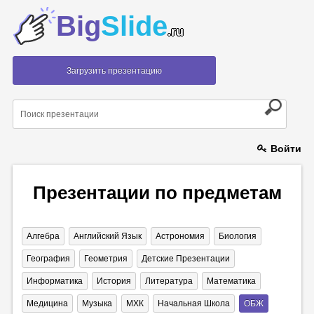
Big
Slide
.ru
Загрузить презентацию
Войти
Презентации по предметам
Алгебра
Английский Язык
Астрономия
Биология
География
Геометрия
Детские Презентации
Информатика
История
Литература
Математика
Медицина
Музыка
МХК
Начальная Школа
ОБЖ