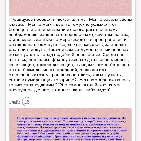
"Французов прорвали", вскричали мы. Мы не верили своим
глазам... Мы не могли верить тому, что услыхали от
беглецов: мы приписывали их слова расстроенному
воображению: зеленовато-серое облако, спустясь на них,
становилось желтым по мере своего распространения и
опаляло на своем пути все, до чего касалось, заставляя
растения гибнуть. Никакой самый мужественный человек
не мог устоять перед подобной опасностью. Среди нас,
шатаясь, появились французские солдаты, ослепленные,
кашляющие, тяжело дышащие, с лицами темно-багрового
цвета, безмолвные от страданий, а позади их в
отравленных газом траншеях остались, как мы узнали,
сотни их умирающих товарищей. Невозможное оказалось
только справедливым." "Это самое злодейское, самое
преступное деяние, которое я когда-либо видел".
26
Cлайд