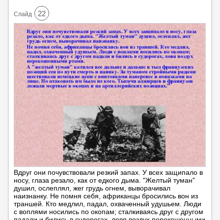
22
Cлайд
Вдруг они почувствовали резкий запах. У всех защипало в
носу, глаза резало, как от едкого дыма. "Желтый туман"
душил, ослеплял, жег грудь огнем, выворачивал
наизнанку. Не помня себя, африканцы бросились вон из
траншей. Кто медлил, падал, охваченный удушьем. Люди
с воплями носились по окопам; сталкиваясь друг с другом
падали и бились в судорогах, ловя воздух перекошенными