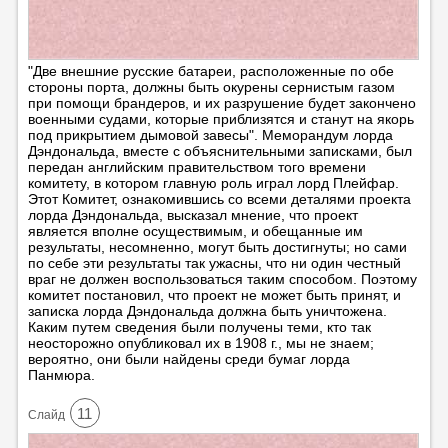
"Две внешние русские батареи, расположенные по обе
стороны порта, должны быть окурены сернистым газом
при помощи брандеров, и их разрушение будет закончено
военными судами, которые приблизятся и станут на якорь
под прикрытием дымовой завесы". Меморандум лорда
Дэндональда, вместе с объяснительными записками, был
передан английским правительством того времени
комитету, в котором главную роль играл лорд Плейфар.
Этот Комитет, ознакомившись со всеми деталями проекта
лорда Дэндональда, высказал мнение, что проект
является вполне осуществимым, и обещанные им
результаты, несомненно, могут быть достигнуты; но сами
по себе эти результаты так ужасны, что ни один честный
враг не должен воспользоваться таким способом. Поэтому
комитет постановил, что проект не может быть принят, и
записка лорда Дэндональда должна быть уничтожена.
Каким путем сведения были получены теми, кто так
неосторожно опубликовал их в 1908 г., мы не знаем;
вероятно, они были найдены среди бумаг лорда
Панмюра.
11
Cлайд