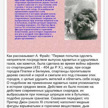
Как рассказывает А. Фрайс: "Первая попытка одолеть
неприятеля посредством выпуска ядовитых и удушливых
газов, как кажется, была сделана во время войны афинян
со спартанцами (431 - 404 до Р. Х.), когда, при осаде
городов Платеи и Белиума, спартанцы пропитывали
дерево смолой и серой и сжигали его под стенами этих
городов, с целью удушить жителей и облегчить себе осаду.
О подобном же применении ядовитых газов упоминается
в истории средних веков. Действие их было похоже на
действие современных удушливых снарядов, их
выбрасывали при помощи шприцов или в бутылках,
подобно ручным гранатам. Сказания передают, что
Претер Джон (около XI столетия) наполнял медные
фигуры взрывчатыми и горючими веществами, дым