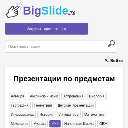
Big
Slide
.ru
Загрузить презентацию
Войти
Презентации по предметам
Алгебра
Английский Язык
Астрономия
Биология
География
Геометрия
Детские Презентации
Информатика
История
Литература
Математика
Медицина
Музыка
МХК
Начальная Школа
ОБЖ