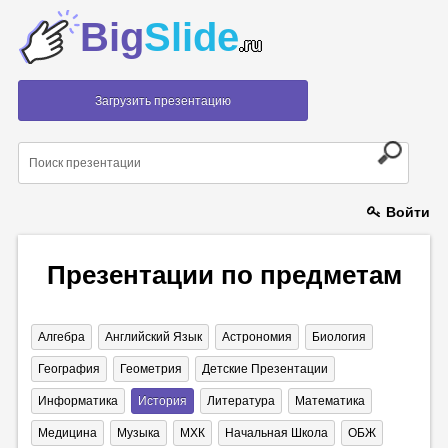
Big
Slide
.ru
Загрузить презентацию
Войти
Презентации по предметам
Алгебра
Английский Язык
Астрономия
Биология
География
Геометрия
Детские Презентации
Информатика
История
Литература
Математика
Медицина
Музыка
МХК
Начальная Школа
ОБЖ