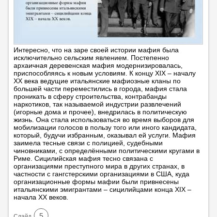
Интересно, что на заре своей истории мафия была
исключительно сельским явлением. Постепенно
архаичная деревенская мафия модернизировалась,
приспособляясь к новым условиям. К концу XIX – началу
XX века ведущие итальянские мафиозные кланы по
большей части переместились в города, мафия стала
проникать в сферу строительства, контрабанды
наркотиков, так называемой индустрии развлечений
(игорные дома и прочее), внедрилась в политическую
жизнь. Она стала использоваться во время выборов для
мобилизации голосов в пользу того или иного кандидата,
который, будучи избранным, оказывал ей услуги. Мафия
заимела тесные связи с полицией, судебными
чиновниками, с определёнными политическими кругами в
Риме. Сицилийская мафия тесно связана с
организациями преступного мира в других странах, в
частности с гангстерскими организациями в США, куда
организационные формы мафии были привнесены
итальянскими эмигрантами – сицилийцами конца XIX –
начала XX веков.
5
Cлайд