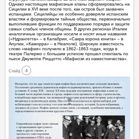
Однако настоящие мафиозные кланы сформировались на
Сицилии в XVI веке после того, как остров был захвачен
испанцами. Сицилийцы не особенно доверяли испанским
властям и формировали тайные общества, первоначально
выполнявшие функции по поддержанию порядка и защите
самых слабых членов общины. В других регионах Италии
аналогичные организации носили и носят иные названия
(«Ндрангетта» – в Калабрии, «Сакра корона юнита» – в
Апулии, «Каморра» – в Неаполе). Широкую известность
слово «мафия» получило в 1862–1863 годах, когда в
театре Палермо с большим успехом прошел спектакль по
пьесе Джузеппе Риццотто «Мафиози из наместничества».
4
Cлайд