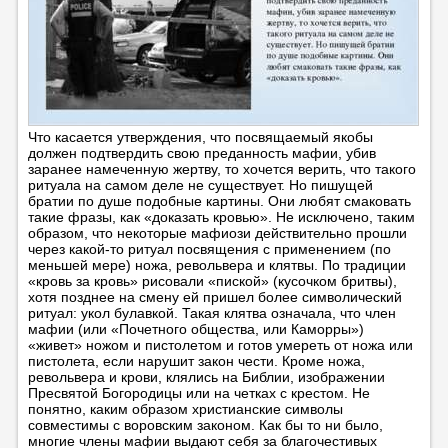
Что касается утверждения, что посвящаемый якобы
должен подтвердить свою преданность мафии, убив
заранее намеченную жертву, то хочется верить, что такого
ритуала на самом деле не существует. Но пишущей
братии по душе подобные картины. Они любят смаковать
такие фразы, как «доказать кровью». Не исключено, таким
образом, что некоторые мафиози действительно прошли
через какой-то ритуал посвящения с применением (по
меньшей мере) ножа, револьвера и клятвы. По традиции
«кровь за кровь» рисовали «пиской» (кусочком бритвы),
хотя позднее на смену ей пришел более символический
ритуал: укол булавкой. Такая клятва означала, что член
мафии (или «Почетного общества, или Каморры»)
«живет» ножом и пистолетом и готов умереть от ножа или
пистолета, если нарушит закон чести. Кроме ножа,
револьвера и крови, клялись на Библии, изображении
Пресвятой Богородицы или на четках с крестом. Не
понятно, каким образом христианские символы
совместимы с воровским законом. Как бы то ни было,
многие члены мафии выдают себя за благочестивых