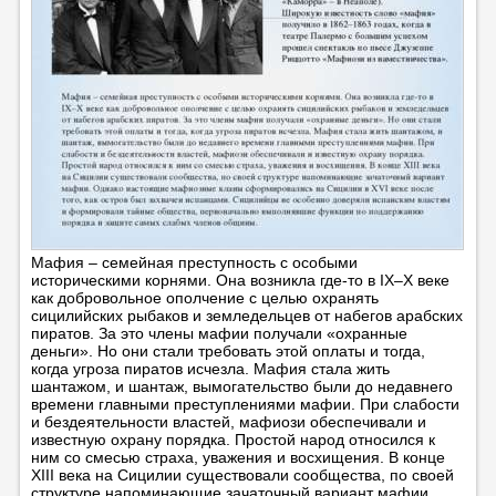
Мафия – семейная преступность с особыми
историческими корнями. Она возникла где-то в IX–X веке
как добровольное ополчение с целью охранять
сицилийских рыбаков и земледельцев от набегов арабских
пиратов. За это члены мафии получали «охранные
деньги». Но они стали требовать этой оплаты и тогда,
когда угроза пиратов исчезла. Мафия стала жить
шантажом, и шантаж, вымогательство были до недавнего
времени главными преступлениями мафии. При слабости
и бездеятельности властей, мафиози обеспечивали и
известную охрану порядка. Простой народ относился к
ним со смесью страха, уважения и восхищения. В конце
XIII века на Сицилии существовали сообщества, по своей
структуре напоминающие зачаточный вариант мафии.