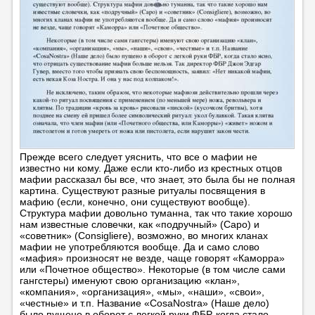
Прежде всего следует уяснить, что все о мафии не
известно ни кому. Даже если кто-либо из крестных отцов
мафии рассказал бы все, что знает, это была бы не полная
картина. Существуют разные ритуалы посвящения в
мафию (если, конечно, они существуют вообще).
Структура мафии довольно туманна, так что такие хорошо
нам известные словечки, как «подручный» (Capo) и
«советник» (Consigliere), возможно, во многих кланах
мафии не употребляются вообще. Да и само слово
«мафия» произносят не везде, чаще говорят «Каморра»
или «Почетное общество». Некоторые (в том числе сами
гангстеры) именуют свою организацию «клан»,
«компания», «организация», «мы», «наши», «свои»,
«честные» и т.п. Название «CosaNostra» (Наше дело)
было пущено в оборот с легкой руки ФБР, когда стало