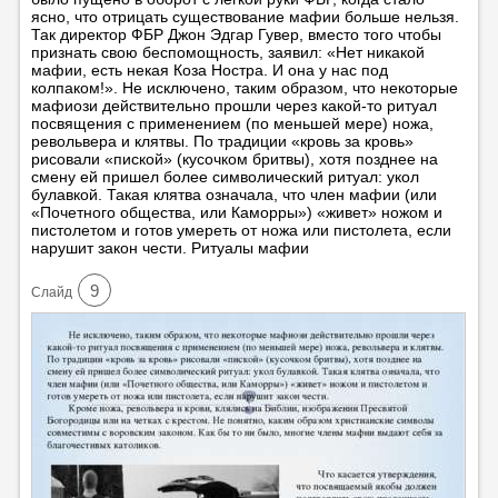
ясно, что отрицать существование мафии больше нельзя.
Так директор ФБР Джон Эдгар Гувер, вместо того чтобы
признать свою беспомощность, заявил: «Нет никакой
мафии, есть некая Коза Ностра. И она у нас под
колпаком!». Не исключено, таким образом, что некоторые
мафиози действительно прошли через какой-то ритуал
посвящения с применением (по меньшей мере) ножа,
револьвера и клятвы. По традиции «кровь за кровь»
рисовали «пиской» (кусочком бритвы), хотя позднее на
смену ей пришел более символический ритуал: укол
булавкой. Такая клятва означала, что член мафии (или
«Почетного общества, или Каморры») «живет» ножом и
пистолетом и готов умереть от ножа или пистолета, если
нарушит закон чести. Ритуалы мафии
9
Cлайд