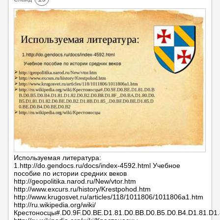
Используемая литература:
1.http://do.gendocs.ru/docs/index-4592.html Учебное
пособие по истории средних веков
http://geopolitika.narod.ru/New/vtor.htm
http://www.excurs.ru/history/Krestpohod.htm
http://www.krugosvet.ru/articles/118/1011806/1011806a1.htm
http://ru.wikipedia.org/wiki/
Крестоносцы#.D0.9F.D0.BE.D1.81.D0.BB.D0.B5.D0.B4.D1.81.D1.