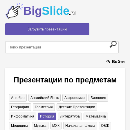
Big
Slide
.ru
Загрузить презентацию
Войти
Презентации по предметам
Алгебра
Английский Язык
Астрономия
Биология
География
Геометрия
Детские Презентации
Информатика
История
Литература
Математика
Медицина
Музыка
МХК
Начальная Школа
ОБЖ