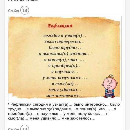
18
Cлайд
\ Рефлексия сегодня я узнал(а)… было интересно… было
трудно… я выполнял(а) задания… я понял(а), что…… я
приобрел(а)… я научился… у меня получилось … я
смог(ла)… меня удивило… мне захотелось…
19
Cлайд