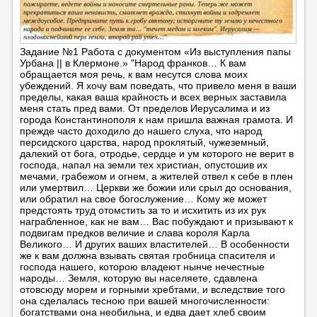
Задание №1 Работа с документом «Из выступления папы
Урбана || в Клермоне.» "Народ франков… К вам
обращается моя речь, к вам несутся слова моих
убеждений. Я хочу вам поведать, что привело меня в ваши
пределы, какая ваша крайность и всех верных заставила
меня стать пред вами. От пределов Иерусалима и из
города Константинополя к нам пришла важная грамота. И
прежде часто доходило до нашего слуха, что народ
персидского царства, народ проклятый, чужеземный,
далекий от бога, отродье, сердце и ум которого не верит в
господа, напал на земли тех христиан, опустошив их
мечами, грабежом и огнем, а жителей отвел к себе в плен
или умертвил… Церкви же божии или срыл до основания,
или обратил на свое богослужение… Кому же может
предстоять труд отомстить за то и исхитить из их рук
награбленное, как не вам… Вас побуждают и призывают к
подвигам предков величие и слава короля Карла
Великого… И других ваших властителей… В особенности
же к вам должна взывать святая гробница спасителя и
господа нашего, которою владеют нынче нечестные
народы… Земля, которую вы населяете, сдавлена
отовсюду морем и горными хребтами, и вследствие того
она сделалась тесною при вашей многочисленности:
богатствами она необильна, и едва дает хлеб своим