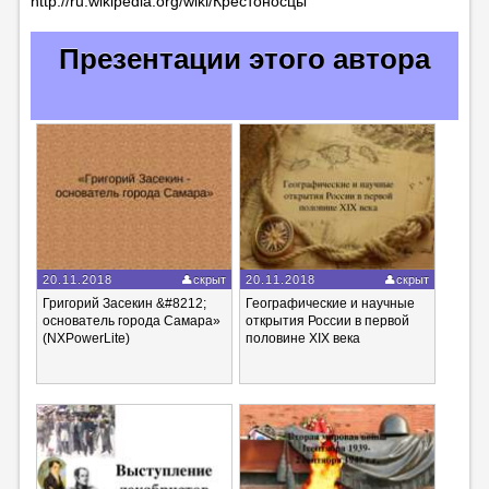
http://ru.wikipedia.org/wiki/Крестоносцы
Презентации этого автора
20.11.2018
скрыт
20.11.2018
скрыт
Григорий Засекин &#8212;
Географические и научные
основатель города Самара»
открытия России в первой
(NXPowerLite)
половине XIX века