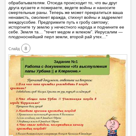
обрабатывателям. Отсюда происходит то, что вы друг
друга кусаете и пожираете, ведете войны и наносите
смертельные раны. Теперь же может прекратиться ваша
ненависть, смолкнет вражда, стихнут войны и задремлет
междоусобие. Предпримите путь к гробу святому;
исторгните ту землю у нечестного народа и подчините ее
себе. Земля та… "течет медом и млеком". Иерусалим —
плодоноснейший перл земли, второй рай утех…"
8
Cлайд