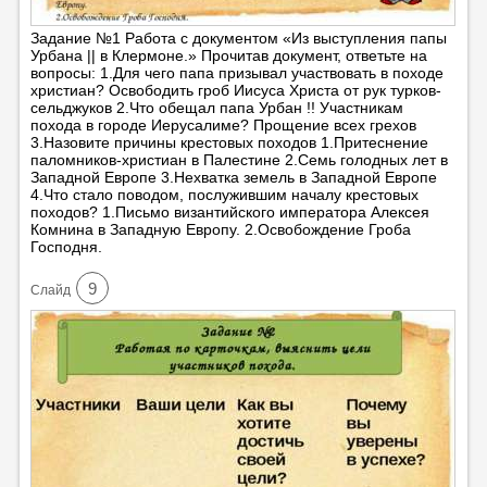
Задание №1 Работа с документом «Из выступления папы
Урбана || в Клермоне.» Прочитав документ, ответьте на
вопросы: 1.Для чего папа призывал участвовать в походе
христиан? Освободить гроб Иисуса Христа от рук турков-
сельджуков 2.Что обещал папа Урбан !! Участникам
похода в городе Иерусалиме? Прощение всех грехов
3.Назовите причины крестовых походов 1.Притеснение
паломников-христиан в Палестине 2.Семь голодных лет в
Западной Европе 3.Нехватка земель в Западной Европе
4.Что стало поводом, послужившим началу крестовых
походов? 1.Письмо византийского императора Алексея
Комнина в Западную Европу. 2.Освобождение Гроба
Господня.
9
Cлайд