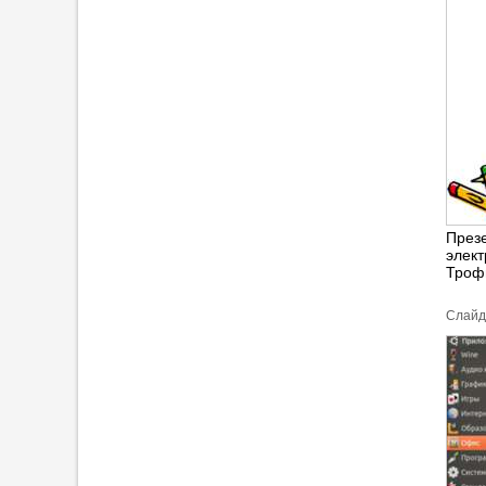
Презе
элек
Троф
Cлайд