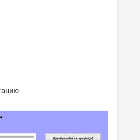
нтацию
и