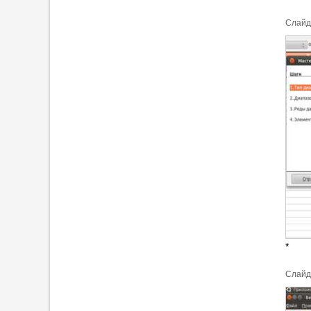
Cлайд
*
Cлайд