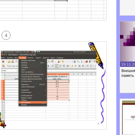
4
19.11.2
Внешня
память