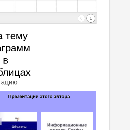
1
6
а тему
аграмм
 в
блицах
нтацию
Презентации этого автора