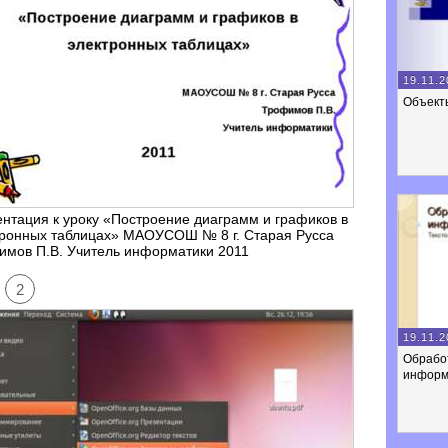
19.11.2
Объект
нтация к уроку «Построение диаграмм и графиков в
тронных таблицах» МАОУСОШ № 8 г. Старая Русса
имов П.В. Учитель информатики 2011
2
19.11.2
Обработ
информ