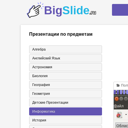
Big
Slide
.ru
Презентации по предметам
Алгебра
Английский Язык
Астрономия
Биология
География
Полу
Геометрия
Детские Презентации
Информатика
История