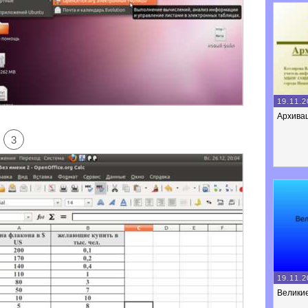
19.11.2
Архива
3
19.11.2
Велики