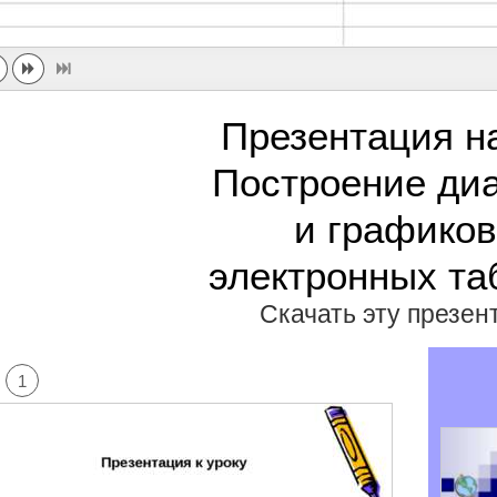
Презентация н
Построение ди
и графиков
электронных та
Скачать эту презе
1