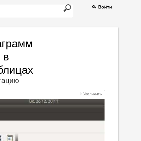
Войти
аграмм
 в
блицах
нтацию
Увеличить