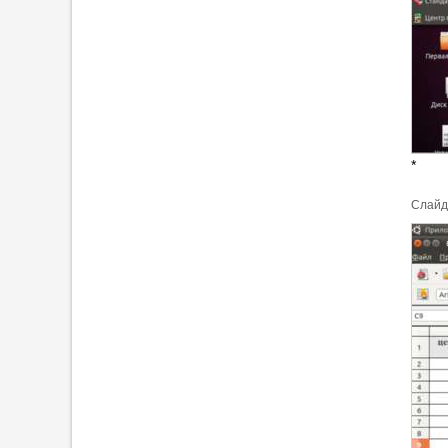
*
Cлайд