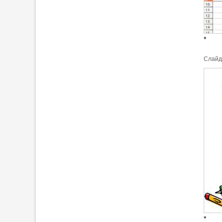
*
Cлайд
*