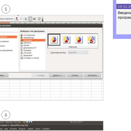
19.11.2
5
Введен
програ
6