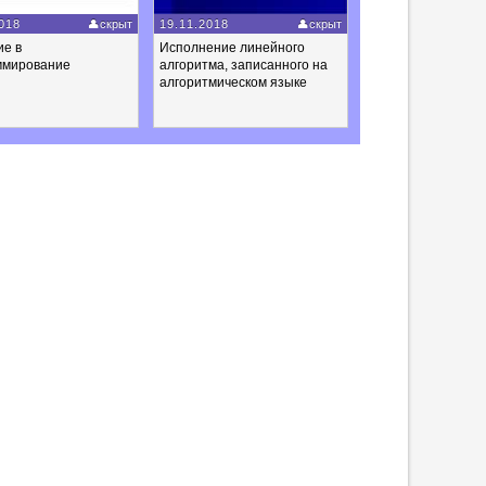
018
скрыт
19.11.2018
скрыт
ие в
Исполнение линейного
ммирование
алгоритма, записанного на
алгоритмическом языке