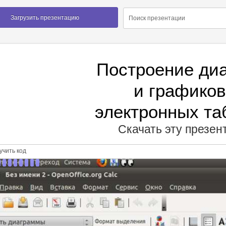
Загрузить презентацию
Построение ди
и графиков
электронных та
Скачать эту презе
чить код