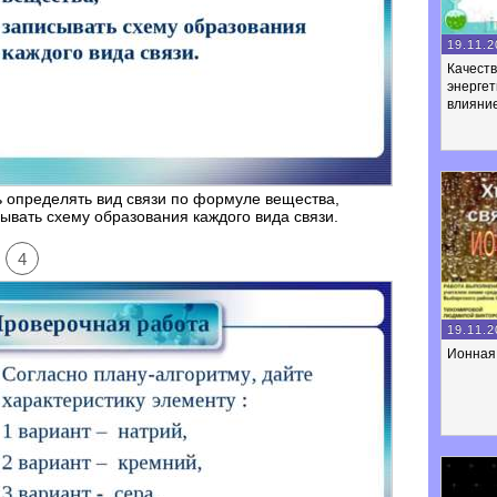
19.11.2
Качест
энергет
влияние
 определять вид связи по формуле вещества,
ывать схему образования каждого вида связи.
4
19.11.2
Ионная 