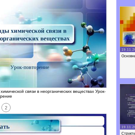
19.11.2
Основн
химической связи в неорганических веществах Урок-
орение
2
19.11.2
Структу