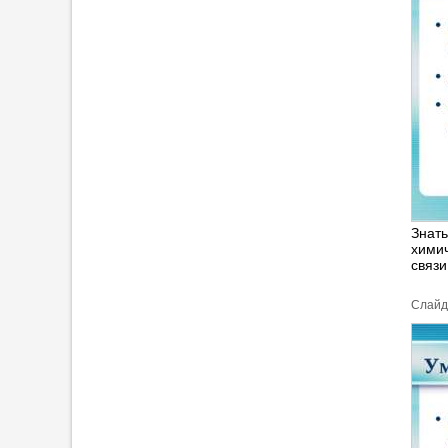
Знать
химич
связи
Cлайд