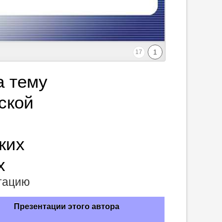
1
17
а тему
ской
ких
х
нтацию
Презентации этого автора