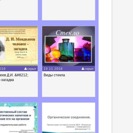
018
скрыт
19.11.2018
скрыт
ев Д.И. &#8212;
Виды стекла
-загадка