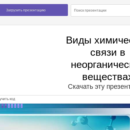
Загрузить презентацию
Виды химиче
связи в
неорганичес
вещества
Скачать эту презе
чить код