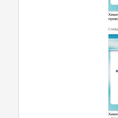
Химич
прив
Cлайд
Химич