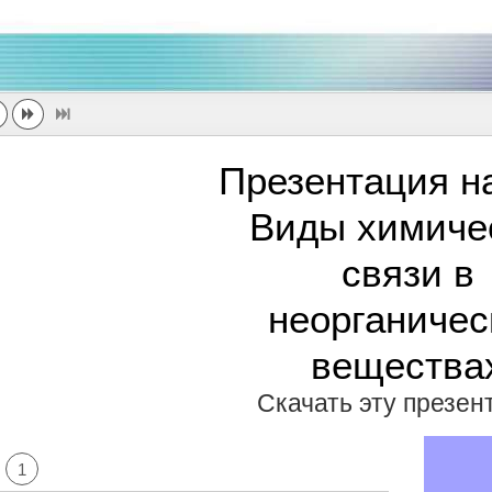
Презентация н
Виды химиче
связи в
неорганичес
вещества
Скачать эту презе
1