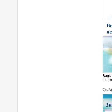
Виды 
повт
Cлайд