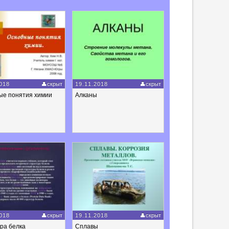
018
скрыт
19.11.2018
скрыт
ые понятия химии
Алканы
018
скрыт
19.11.2018
скрыт
ра белка
Сплавы