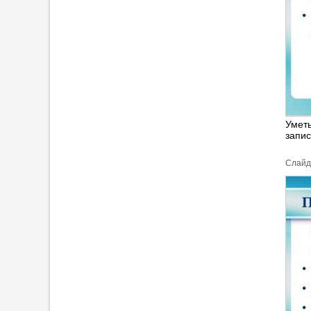
Уметь
запис
Cлайд