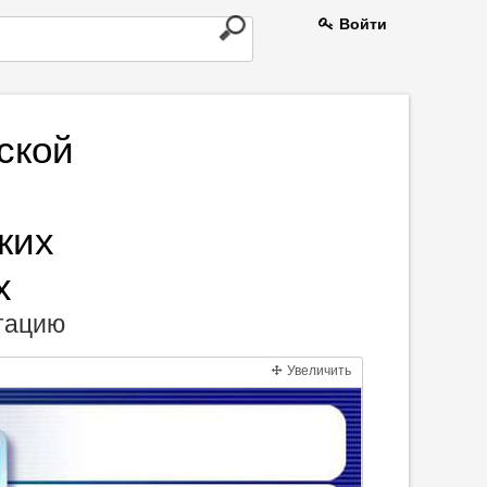
Войти
ской
ких
х
нтацию
Увеличить