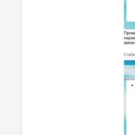
Прове
харак
кремн
Cлайд