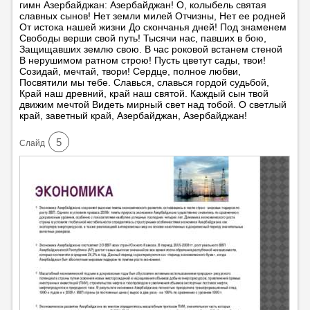
гимн Азербайджан: Азербайджан! О, колыбель святая
славных сынов! Нет земли милей Отчизны, Нет ее родней
От истока нашей жизни До скончанья дней! Под знаменем
Свободы верши свой путь! Тысячи нас, павших в бою,
Защищавших землю свою. В час роковой встанем стеной
В нерушимом ратном строю! Пусть цветут сады, твои!
Созидай, мечтай, твори! Сердце, полное любви,
Посвятили мы тебе. Славься, славься гордой судьбой,
Край наш древний, край наш святой. Каждый сын твой
движим мечтой Видеть мирный свет над тобой. О светлый
край, заветный край, Азербайджан, Азербайджан!
5
Cлайд