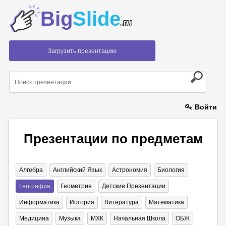
Big
Slide
.ru
Загрузить презентацию
Войти
Презентации по предметам
Алгебра
Английский Язык
Астрономия
Биология
География
Геометрия
Детские Презентации
Информатика
История
Литература
Математика
Медицина
Музыка
МХК
Начальная Школа
ОБЖ