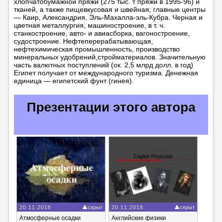
хлопчатобумажной пряжи (275 тыс. т пряжи в 1995-96) и
тканей, а также пищевкусовая и швейная; главные центры
— Каир, Александрия, Эль-Махалла-эль-Кубра. Черная и
цветная металлургия, машиностроение, в т. ч.
станкостроение, авто- и авиасборка, вагоностроение,
судостроение. Нефтеперерабатывающая,
нефтехимическая промышленность, производство
минеральных удобрений,стройматериалов. Значительную
часть валютных поступлений (ок. 2,5 млрд долл. в год)
Египет получает от международного туризма. Денежная
единица — египетский фунт (гинея).
Презентации этого автора
20.11.2018
скрыт
20.11.2018
скрыт
Атмосферные осадки
Английские физики