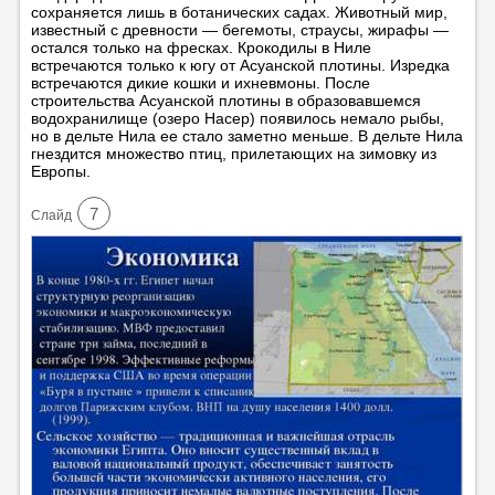
сохраняется лишь в ботанических садах. Животный мир,
известный с древности — бегемоты, страусы, жирафы —
остался только на фресках. Крокодилы в Ниле
встречаются только к югу от Асуанской плотины. Изредка
встречаются дикие кошки и ихневмоны. После
строительства Асуанской плотины в образовавшемся
водохранилище (озеро Насер) появилось немало рыбы,
но в дельте Нила ее стало заметно меньше. В дельте Нила
гнездится множество птиц, прилетающих на зимовку из
Европы.
7
Cлайд