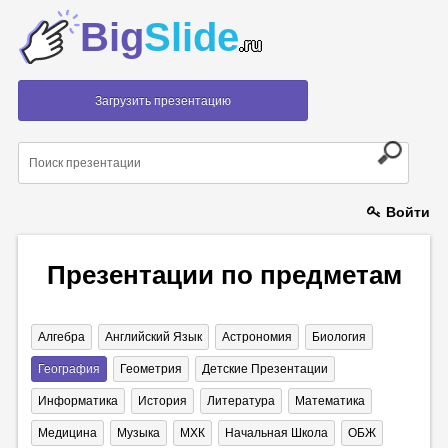
Big
Slide
.ru
Загрузить презентацию
Войти
Презентации по предметам
Алгебра
Английский Язык
Астрономия
Биология
География
Геометрия
Детские Презентации
Информатика
История
Литература
Математика
Медицина
Музыка
МХК
Начальная Школа
ОБЖ