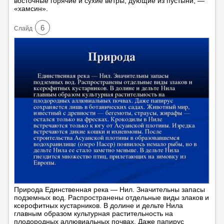
восточные горячие и сухие ветры, дующие из пустыни, —
«хамсин».
6
Cлайд
Природа Единственная река — Нил. Значительны запасы
подземных вод. Распространены отдельные виды злаков и
ксерофитных кустарников. В долине и дельте Нила
главным образом культурная растительность на
плодородных аллювиальных почвах. Даже папирус