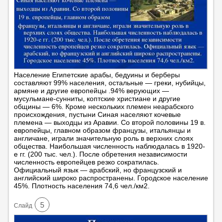
Население Египетские арабы, бедуины и берберы
составляют 99% населения, остальные — греки, нубийцы,
армяне и другие европейцы .94% верующих —
мусульмане-сунниты, коптские христиане и другие
общины — 6%. Кроме нескольких племен неарабского
происхождения, пустыни Синая населяют кочевые
племена — выходцы из Аравии. Со второй половины 19 в.
европейцы, главном образом французы, итальянцы и
англичане, играли значительную роль в верхних слоях
общества. Наибольшая численность наблюдалась в 1920-
е гг. (200 тыс. чел.). После обретения независимости
численность европейцев резко сократилась.
Официальный язык — арабский, но французский и
английский широко распространены. Городское население
45%. Плотность населения 74,6 чел./км2.
5
Cлайд