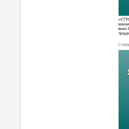
«СТР
машин
вниз 
трау
Cлайд