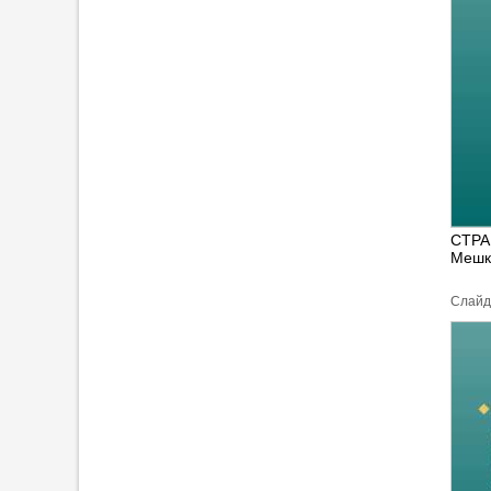
СТРА
Мешк
Cлайд