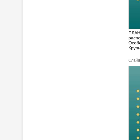
ПЛАН
распо
Особ
Крупн
Cлайд