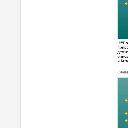
ЦЕЛЬ 
приро
деяте
опис
и Кит
Cлайд