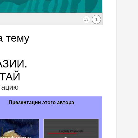
1
13
а тему
АЗИИ.
ИТАЙ
нтацию
Презентации этого автора