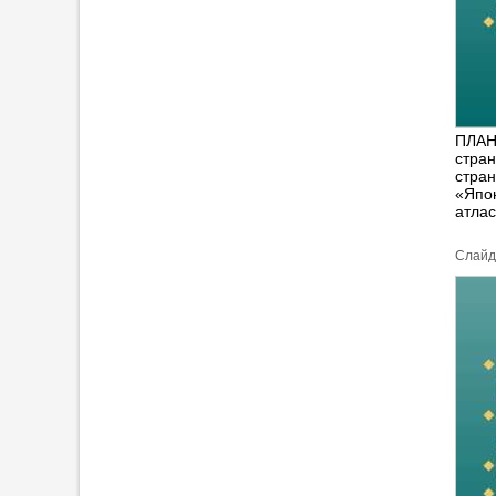
ПЛАН 
стран
стра
«Япон
атлас
Cлайд