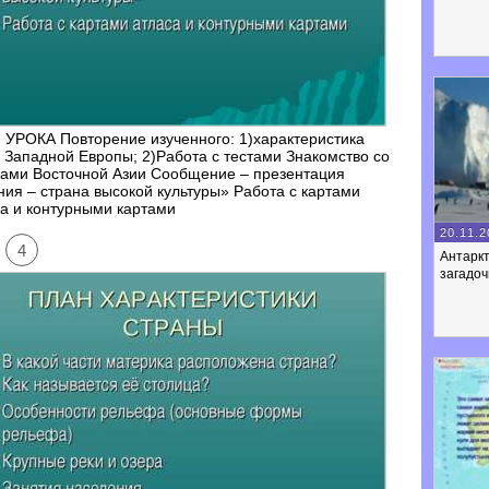
УРОКА Повторение изученного: 1)характеристика
 Западной Европы; 2)Работа с тестами Знакомство со
нами Восточной Азии Сообщение – презентация
ия – страна высокой культуры» Работа с картами
а и контурными картами
20.11.2
4
Антарк
загадо