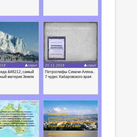
018
скрыт
20.11.2018
скрыт
тида &#8212; самый
Петроглифы Сикачи-Аляна.
чный материк Земли
7 чудес Хабаровского края