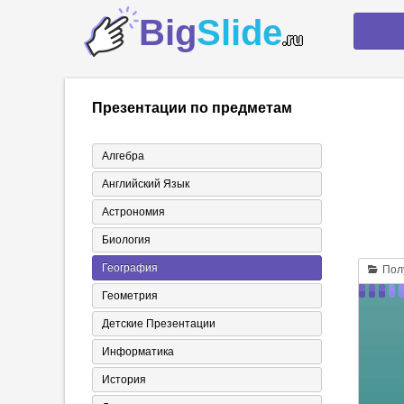
Big
Slide
.ru
Презентации по предметам
Алгебра
Английский Язык
Астрономия
Биология
География
Полу
Геометрия
Детские Презентации
Информатика
История