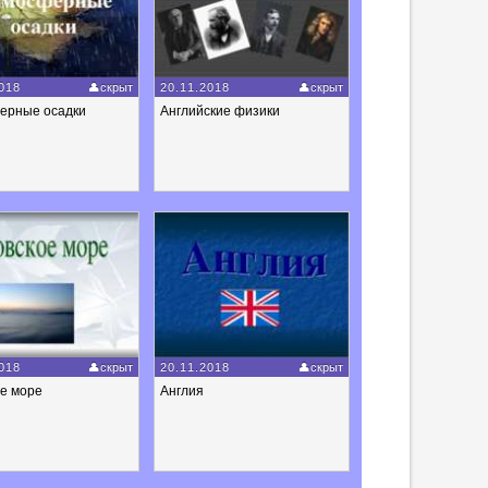
018
скрыт
20.11.2018
скрыт
ерные осадки
Английские физики
018
скрыт
20.11.2018
скрыт
ое море
Англия