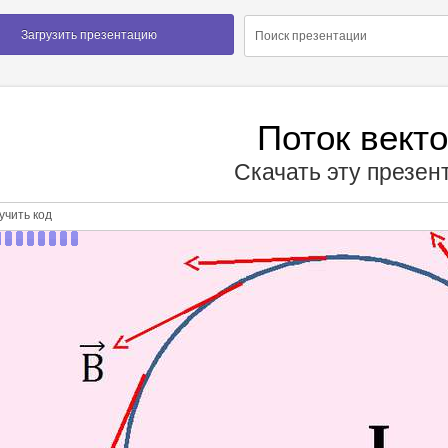
Загрузить презентацию
Поток вект
Скачать эту презе
чить код