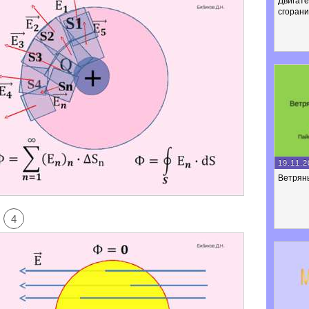
Двигате
сгоран
19.11.2
Ветрян
4