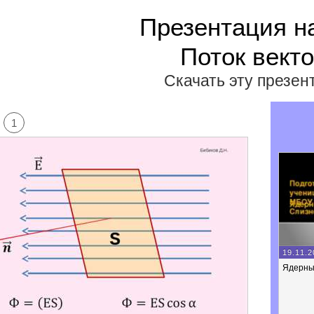
Презентация н
Поток вект
Скачать эту презе
1
19.11.2
Ядерны