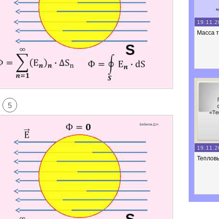
19.11.2
Масса 
5
19.11.2
Теплов