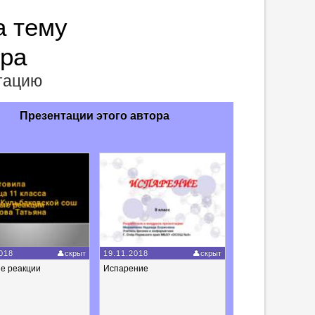
а тему
ора
нтацию
Презентации этого автора
018
скрыт
19.11.2018
скрыт
е реакции
Испарение