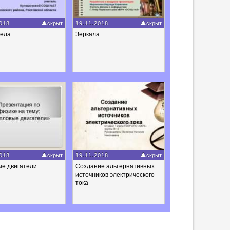
018
скрыт
19.11.2018
скрыт
тела
Зеркала
018
скрыт
19.11.2018
скрыт
ые двигатели
Создание альтернативных
источников электрического
тока