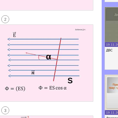
2
19.11.2
ДВС
3
19.11.2