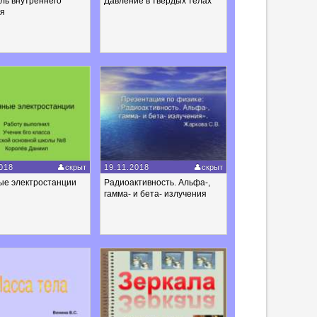
ль внутреннего
Давление в твердых телах
ия
018
скрыт
19.11.2018
скрыт
ые электростанции
Радиоактивность. Альфа-,
гамма- и бета- излучения