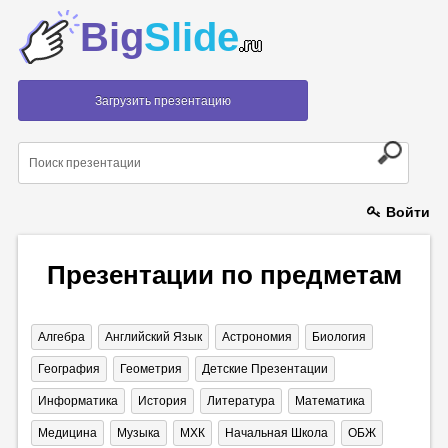
Big
Slide
.ru
Загрузить презентацию
Войти
Презентации по предметам
Алгебра
Английский Язык
Астрономия
Биология
География
Геометрия
Детские Презентации
Информатика
История
Литература
Математика
Медицина
Музыка
МХК
Начальная Школа
ОБЖ