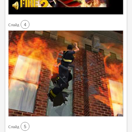
4
Cлайд
5
Cлайд