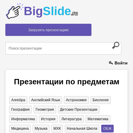
Big
Slide
.ru
Загрузить презентацию
Войти
Презентации по предметам
Алгебра
Английский Язык
Астрономия
Биология
География
Геометрия
Детские Презентации
Информатика
История
Литература
Математика
Медицина
Музыка
МХК
Начальная Школа
ОБЖ