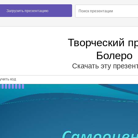
Загрузить презентацию
Творческий п
Болеро
Скачать эту презе
чить код