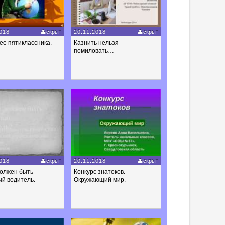
018
скрыт
20.11.2018
скрыт
ее пятиклассника.
Казнить нельзя
помиловать…
018
скрыт
20.11.2018
скрыт
должен быть
Конкурс знатоков.
й водитель.
Окружающий мир.