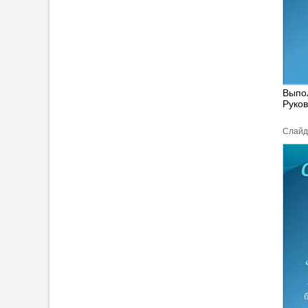
Выпо
Руков
Cлайд