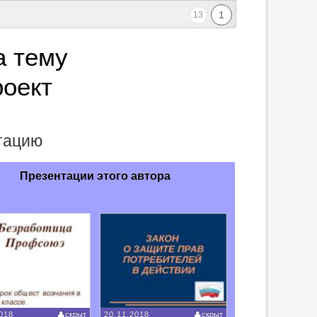
1
13
а тему
роект
нтацию
Презентации этого автора
018
скрыт
20.11.2018
скрыт