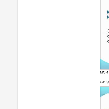
МОИ 
Cлайд