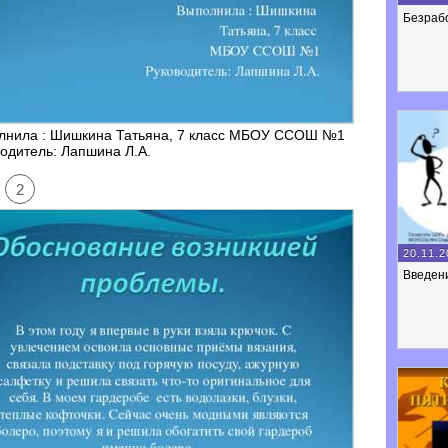
Безраб
лнила : Шишкина Татьяна, 7 класс МБОУ ССОШ №1
одитель: Лапшина Л.А.
2
20.11.2
Введен