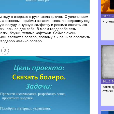
20.11.2
м году я впервые в руки взяла крючок. С увлечением
ла основные приёмы вязания, связала подставку под
Кто умн
ую посуду, ажурную салфетку и решила связать что-
игинальное для себя. В моем гардеробе есть
азки, блузки, теплые кофточки. Сейчас очень
ми являются болеро, поэтому я и решила обогатить
гардероб именно болеро.
3
20.11.2
Каким 
отличны