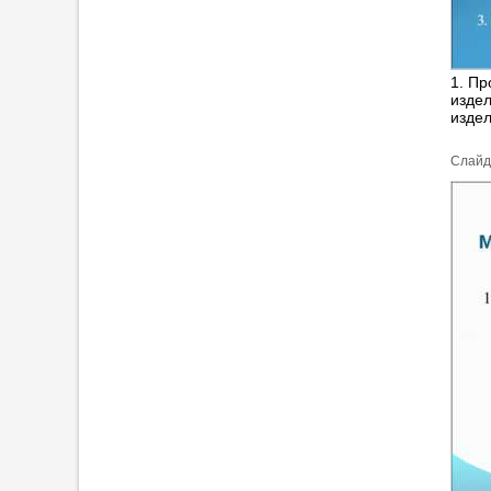
1. Пр
издел
издел
Cлайд