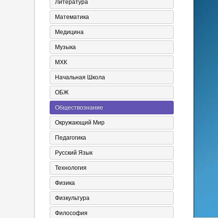
Литература
Математика
Медицина
Музыка
МХК
Начальная Школа
ОБЖ
Обществознание
Окружающий Мир
Педагогика
Русский Язык
Технология
Физика
Физкультура
Философия