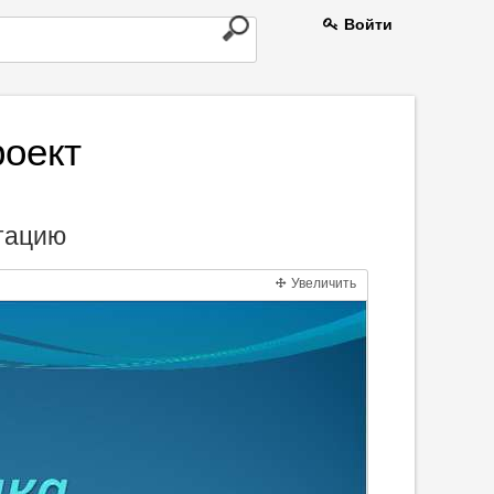
Войти
роект
нтацию
Увеличить