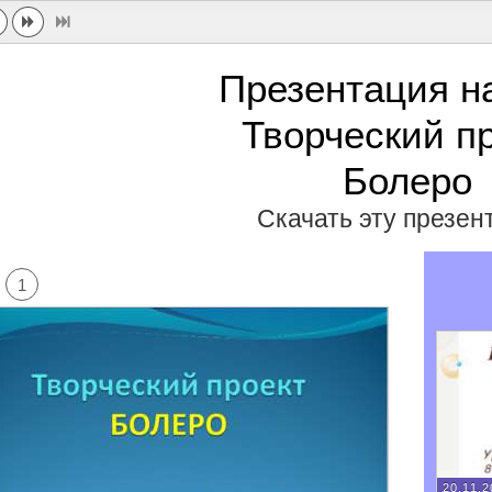
Презентация н
Творческий п
Болеро
Скачать эту презе
1
20.11.2