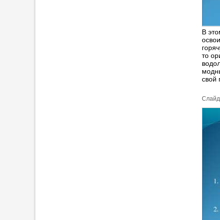
В это
освои
горяч
то ор
водол
модны
свой 
Cлайд