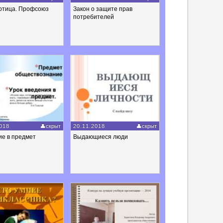
отица. Профсоюз
Закон о защите прав
потребителей
018
скрыт
20.11.2018
скрыт
ие в предмет
Выдающиеся люди