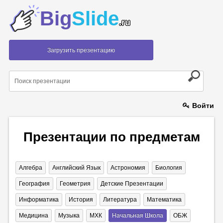
Big
Slide
.ru
Загрузить презентацию
Войти
Презентации по предметам
Алгебра
Английский Язык
Астрономия
Биология
География
Геометрия
Детские Презентации
Информатика
История
Литература
Математика
Медицина
Музыка
МХК
Начальная Школа
ОБЖ