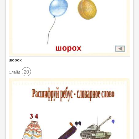
шорох
20
Cлайд