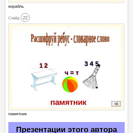
корабль
22
Cлайд
памятник
Презентации этого автора