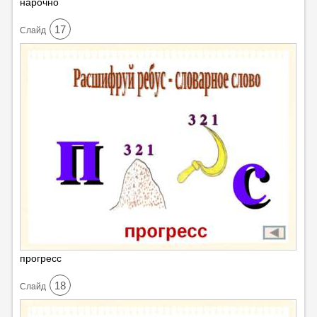
нарочно
17
Cлайд
прогресс
18
Cлайд