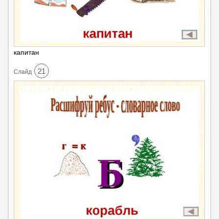
капитан
21
Cлайд