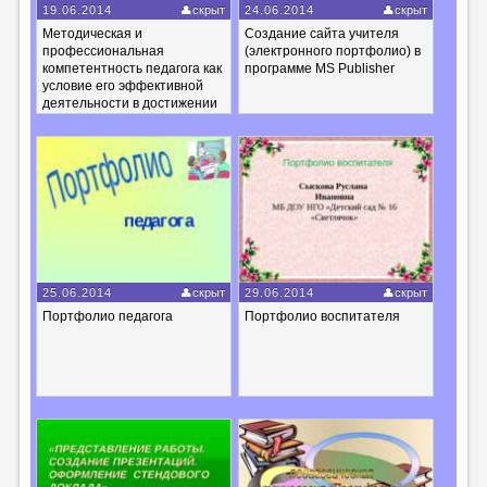
19.06.2014
скрыт
24.06.2014
скрыт
Методическая и
Создание сайта учителя
профессиональная
(электронного портфолио) в
компетентность педагога как
программе MS Publisher
условие его эффективной
деятельности в достижении
современного качества
образования. (От
компетентности учителя к
компетентности ученика)
25.06.2014
скрыт
29.06.2014
скрыт
Портфолио педагога
Портфолио воспитателя