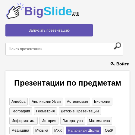
Big
Slide
.ru
Загрузить презентацию
Войти
Презентации по предметам
Алгебра
Английский Язык
Астрономия
Биология
География
Геометрия
Детские Презентации
Информатика
История
Литература
Математика
Медицина
Музыка
МХК
Начальная Школа
ОБЖ